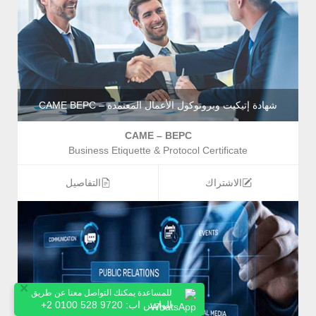
شهادة إتيكيت وبروتوكول الأعمال المعتمدة – CAME BEPC
CAME – BEPC
Business Etiquette & Protocol Certificate
الاشتراك
التفاصيل
×
للمساعدة يمكنك التواصل معنا عن طريق
الواتس اب:
+2 0100 528 9720