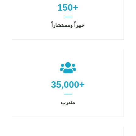
150+
خبيراً ومستشاراً
35,000+
متدرب