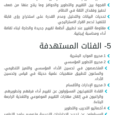
الفجوة بين التقييم والتطوير والحوافز وما ينتج عنها من ضعف
تحفيز وفقدان الثقة في النظام.
تحديات البيانات والتحليل وعدم القدرة على استخراج رؤى قابلة
للتنفيذ تدعم القرار الاستراتيجي.
مقاومة التغيير عند تطبيق أنظمة تقييم جديدة والحاجة لبناء ثقافة
أداء ومحاسبة إيجابية.
5- الفئات المستهدفة
1.مديرو الموارد البشرية
2.مديرو التطوير المؤسسي
المتخصصون في تحسين الأداء المؤسسي والتميز التنظيمي،
والساعون لتطبيق منهجيات علمية حديثة في قياس وتحسين
الأداء.
3.مديرو الإدارات والأقسام
القادة التنفيذيون المسؤولون عن تقييم أداء فرقهم وتطويرهم،
والراغبون في إتقان مهارات التقييم الموضوعي والتغذية الراجعة
البناءة.
4.أخصائيو التدريب والتطوير
المسؤولون عن تحديد الاحتياجات التدريبية وتصميم برامج التطوير