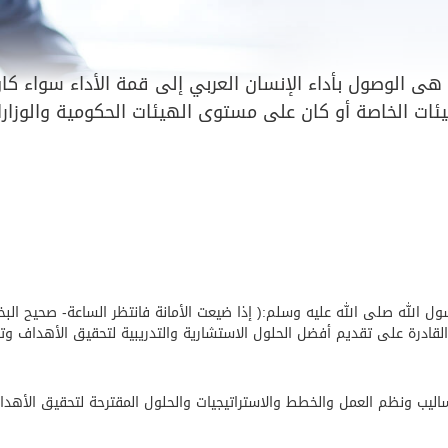
رسالة مركز الخبرات الإدارية والحاسبية CAME هى الوصول بأداء الإنسان العربي إل
ات الخاصة أو كان على مستوى الهيئات الحكومية والوزارات
ول الله صلى الله عليه وسلم:( إذا ضيعت الأمانة فانتظر الساعة- صحيح البخ
والقادرة على تقديم أفضل الحلول الاستشارية والتدريبية لتحقيق الأهداف وتطو
ساليب ونظم العمل والخطط والاستراتيجيات والحلول المقترحة لتحقيق الأهداف