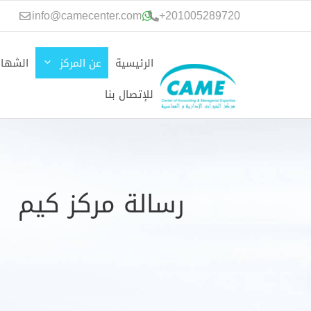
نتقل
info@camecenter.com
+
201005289720
لى
لمحتوى
الرئيسية
عن المركز
الشهاد
للإتصال بنا
رسالة مركز كيم