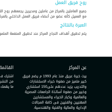
روح فريق العمل
جميع العاملين بالمركز من عاملين ومديرين يجمعهم روح ال
مع العميل كأنه عضو من أعضاء فريق العمل الداخلي بالمركز
العبرة بالنتائج
يتم تحقيق أهداف النجاح المركز عند تحقيق المنفعة الملمو
عن المركز
القائمة 
بيت خبرة عريق منذ عام 1993 م يضم فريق
اشترك فى 
كبير متميز من صفوة خبراء الاستشارات
من النشرا
والتدريب يزيد عددهم على150 استشاري
ما يهمك 
وخبير من صفوة أساتذة الجامعات المصرية
والعالمية وكبار الخبراء والمستشارين
المهنيين والفنيين فى كافة المجالات
الإدارية والمالية والفنية والهندسية.