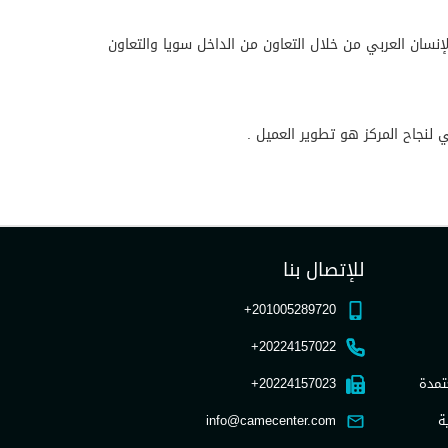
نسان العربي من خلال التعاون من الداخل سويا والتعاون
 لنجاح المركز هو تطوير العميل .
للإتصال بنا
201005289720+
20224157022+
تمدة
20224157023+
ة
info@camecenter.com