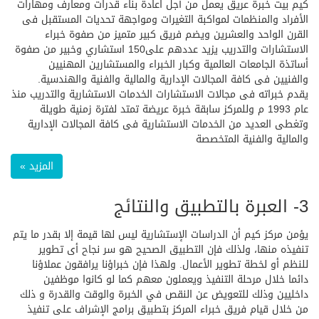
كيم بيت خبرة عريق يعمل من أجل اعادة بناء قدرات ومعارف ومهارات
الأفراد والمنظمات لمواكبة التغيرات ومواجهة تحديات المستقبل فى
القرن الواحد والعشرين ويضم فريق كبير متميز من صفوة خبراء
الاستشارات والتدريب يزيد عددهم على150 استشاري وخبير من صفوة
أساتذة الجامعات العالمية وكبار الخبراء والمستشارين المهنيين
والفنيين فى كافة المجالات الإدارية والمالية والفنية والهندسية.
يقدم خبراته فى مجالات الاستشارات الخدمات الاستشارية والتدريب منذ
عام 1993 م وللمركز سابقة خبرة عريضة تمتد لفترة زمنية طويلة
وتغطى العديد من الخدمات الاستشارية فى كافة المجالات الإدارية
والمالية والفنية المتخصصة
المزيد »
3- العبرة بالتطبيق والنتائج
يؤمن مركز كيم أن الدراسات الإستشارية ليس لها قيمة إلا بقدر ما يتم
تنفيذه منها، ولذلك فإن التطبيق الصحيح هو سر نجاح أى تطوير
للنظم أو لخطة تطوير الأعمال. ولهذا فإن خبراؤنا يرافقون عملاؤنا
دائما خلال مرحلة التنفيذ ويعملون معهم كما لو كانوا موظفين
داخليين وذلك للتعويض عن النقص في الخبرة والوقت والقدرة و ذلك
من خلال قيام فريق خبراء المركز بتطبيق برامج الإشراف على تنفيذ