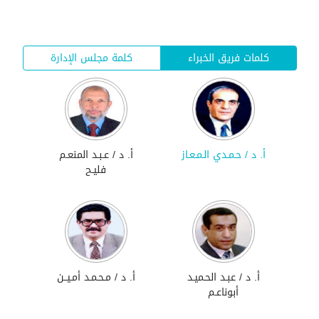
كلمات فريق الخبراء
كلمة مجلس الإدارة
أ. د / حـمـدي الـمـعـاز
أ. د / عـبـد المنعـم
فليـح
أ. د / عبـد الحـميـد
أ. د / مـحـمـد أمـيــن
أبوناعـم