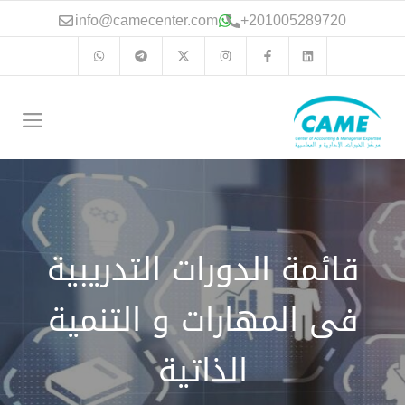
نتقل
info@camecenter.com
+
201005289720
لى
لمحتوى
الق
قائمة الدورات التدريبية
فى المهارات و التنمية
الذاتية