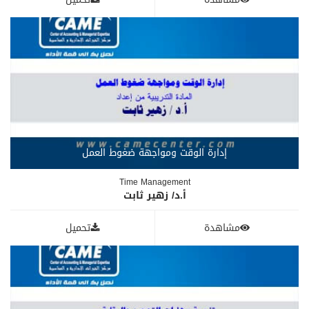
إدارة الوقت ومواجهة ضغوط العمل
Time Management
أ.د/ زهير ثابت
مشاهدة
تحميل