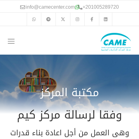
نتقل
info@camecenter.com
+
201005289720
لى
لمحتوى
الق
مكتبة المركز
وفقا لرسالة مركز كيم
وهى العمل من أجل اعادة بناء قدرات