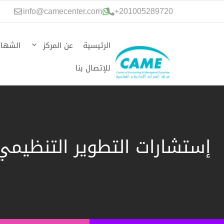
نتقل
info@camecenter.com
+
201005289720
لى
لمحتوى
الرئيسية
عن المركز
الشهاد
للإتصال بنا
إستشارات التطوير التنظيمي