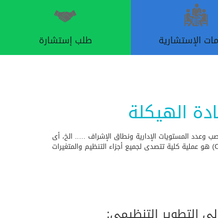
مات الإستشارية
طلب إستشارة
دة الهيكلة
اصب وعدد المستويات الإدارية ونطاق الإشراف ….. الخ، أى
ما نسميه (إعادة تصميم الهيكل التنظيمي) ولكن وفقاً لمنهجنا ، يمكن القول بأن التطوير التنظيمي (Organization Development O.D) هو عملية كلية تتصدى لجميع أجزاء التنظيم والمتغيرات
ى التطوير التنظيمى: