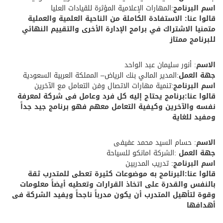
اسم البرنامج
:المهارات الإعلامية المؤثرة للقيادات العليا
قالوا عنا: الاستفادة الكاملة من الناحية العلمية والعملية
متمنيا الاشتراك في برامج الإدارة الأخرى والتقييم النهائي
للبرنامج ممتاز
الاسم
: أنور سليمان عبد الواحد
جهة العمل
:المدير المالي بنك الرياض– المملكة العربية السعودية
اسم البرنامج
:تنمية مهارات الاتصال وفن التعامل مع الآخرين
قالوا عنا:برنامج يحتاج إليه كل فرد وعامل فى شركة لمعرفة
نفسه والآخرين وكيفية التعامل معهم فهو برنامج جيد جداً
ومفيد للغاية
الاسم
: حسام السيد محمد عفيفى
جهة العمل
:الشركة امانكو للسياحة
اسم البرنامج
: تدريب المدربين
قالوا عنا:البرنامج به موضوعات كثيرة تعطى للمتدرب ثقة
بالنفس والقدرة على اتخاذ القرارات وتعطيه أيضاً معلومات
وقوة لتأهيل المتدرب أن يكون مدرباً ناجحاً ويفيد الشركة فى
أهدافها