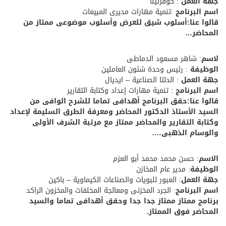
جهة العمل
: كوفرتينا
اسم البرنامج
:تنمية مهارات مديرى المبيعات
قالوا عنا:أسلوب شيق للعرض وأسلوب موضوعى ممتاز من
المحاضر…
لاسم
: شاهر مسعود الدماطى
الوظيفة
: رئيس وحدة شئون العاملين
جهة العمل
: الدلتا الصناعية – ايديال
اسم البرنامج
: تنمية مهارات إعداد وكتابة التقارير
قالوا عنا:حقق البرنامج أهدافى تماما للشرح الوافى من
السيد الأستاذ الدكتور المحاضر ومعرفة الطرق السليمة لإعداد
وكتابة التقارير والمحاضر ممتاز مع مرتبة الشرف الأولى
والوسام الذهبى….
الاسم
: حسن محمد محمد أبو العزم
الوظيفة
: مدير عام المخازن
جهة العمل
: العبور للبويات والصناعات الكيماوية – باكين
اسم البرنامج
: الجرد المخزنى ومعالجة المخلفات والمخزون الراكد
برنامج ممتاز ممتاز جدا جدا وحقق أهدافى تماما والسيد
المحاضر فوق الممتاز.