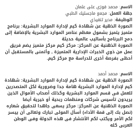
الاسم
: محمد فوزى على عثمان
جهة العمل
: مجمع ماجستيك الطبي
الوظيفة
: مدير تنفيذي
الصورة الذهية عن شهادة كيم لإدارة الموارد البشرية: برنامج
متميز يتميز بشمول معظم عناصر الموارد البشرية بالإضافة إلى
دمج البرنامج بأساليب عالمية حديثة
الصورة الذهنية عن المركز: مركز كيم مركز متميز يضم فريق
عمل من ذوي الخبرات الإدارية المتميزة , وأتمنى بالمستقبل أن
أحظى بفرصة أخرى للدراسة مع مركز كيم.
الاسم
: محمد أحمد
الصورة الذهية عن شهادة كيم لإدارة الموارد البشرية: شهادة
كيم لإدارة الموارد البشرية هامة جدا وضرورية لكل المتصدرين
للعمل فى قسم الموارد البشرية وكذلك أصحاب الأموال الذين
يريدون تأسيس شركات ومنظمات ربحية أو خيرية أيضا
الصورة الذهنية عن المركز: مركز يسعى جاهدا لتحقيق شعاره
(نصل بك إلى قمة الأداء) أسأل المولى تبارك وتعالى أن ييسر
لكم الأمر ويكتب لكم الأنتشار فى هذه الدولة وفى الوطن
العربى كله