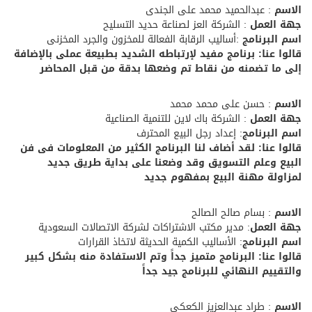
الاسم
: عبدالحميد محمد على الجندى
جهة العمل
: الشركة العز لصناعة حديد التسليح
اسم البرنامج
:أساليب الرقابة الفعالة للمخزون والجرد المخزنى
قالوا عنا: برنامج مفيد لإرتباطه الشديد بطبيعة عملى بالإضافة
إلى ما تضمنه من نقاط تم وضعها بدقة من قبل المحاضر
الاسم
: حسن على محمد محمد
جهة العمل
: الشركة باك لاين للتنمية الصناعية
اسم البرنامج
: إعداد رجل البيع المحترف
قالوا عنا: لقد أضاف لنا البرنامج الكثير من المعلومات فى فن
البيع وعلم التسويق وقد وضعنا على بداية طريق جديد
لمزاولة مهنة البيع بمفهوم جديد
الاسم
: بسام صالح الصالح
جهة العمل
: مدير مكتب الاشتراكات لشركة الاتصالات السعودية
اسم البرنامج
: الأساليب الكمية الحديثة لاتخاذ القرارات
قالوا عنا: البرنامج متميز جداً وتم الاستفادة منه بشكل كبير
والتقييم النهائي للبرنامج جيد جداً
الاسم
: طراد عبدالعزيز الكعكى