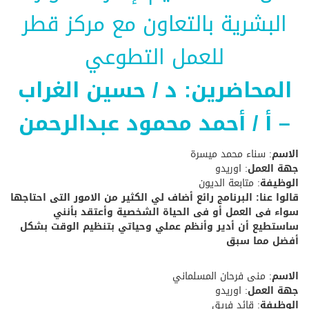
البشرية
بالتعاون مع مركز قطر
للعمل التطوعي
المحاضرين: د / حسين الغراب
– أ / أحمد محمود عبدالرحمن
الاسم
: سناء محمد ميسرة
جهة العمل
: اوريدو
الوظيفة
: متابعة الديون
قالوا عنا: البرنامج رائع أضاف لي الكثير من الامور التى احتاجها
سواء فى العمل أو فى الحياة الشخصية وأعتقد بأنني
ساستطيع أن أدير وأنظم عملي وحياتي بتنظيم الوقت بشكل
أفضل مما سبق
الاسم
: منى فرحان المسلماني
جهة العمل
: اوريدو
الوظيفة
: قائد فريق