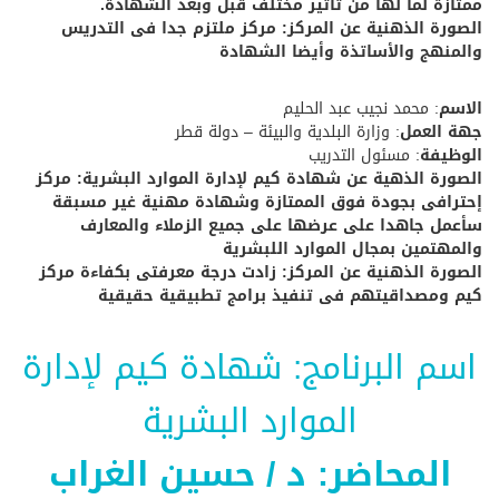
ممتازة لما لها من تأثير مختلف قبل وبعد الشهادة.
الصورة الذهنية عن المركز: مركز ملتزم جدا فى التدريس
والمنهج والأساتذة وأيضا الشهادة
الاسم
: محمد نجيب عبد الحليم
جهة العمل
: وزارة البلدية والبيئة – دولة قطر
الوظيفة
: مسئول التدريب
الصورة الذهية عن شهادة كيم لإدارة الموارد البشرية: مركز
إحترافى بجودة فوق الممتازة وشهادة مهنية غير مسبقة
سأعمل جاهدا على عرضها على جميع الزملاء والمعارف
والمهتمين بمجال الموارد اللبشرية
الصورة الذهنية عن المركز: زادت درجة معرفتى بكفاءة مركز
كيم ومصداقيتهم فى تنفيذ برامج تطبيقية حقيقية
اسم البرنامج: شهادة كيم لإدارة
الموارد البشرية
المحاضر: د / حسين الغراب