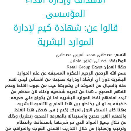
المؤسسى
قالوا عن: شهادة كيم لإدارة
الموارد البشرية
الاسم
: مصطفى محمد العربى مصطفى
الوظيفة
: اخصائى شئون عاملين
جهة العمل
: Retail Group Egypt
بسم الله الرحمن الرحيم الفكره المسبقه عن علم الموارد
البشريه دون اي ارشاد اودرايه صحيحه من اشخاص ليس لهم
صله بالمجال من الموكد ان يشوبها عيب من عيوب الغلط وعدم
الفهم الصحيح .. هذا عن تجربه شخصيه وذلك لان معظم من
تردد امامهم لفظ الموارد البشريه اما ان يكونو علي معرفه
طفيفه به او ان يخلطو بين هذا العلم و التنميه البشريه .
وهنا كان السبق الاول لمركز (كيم ) في ضحض هذا الغلط
والفهم الغير صحيح واستبداله بالمعرفه الصحيه (نظريا) وذلك
من خلال جميع المواد التي تم شرحها باستفاضه وانتظام
وترتيب و(عمليا) من خلال التدريب العملي الموجه والمراقب من