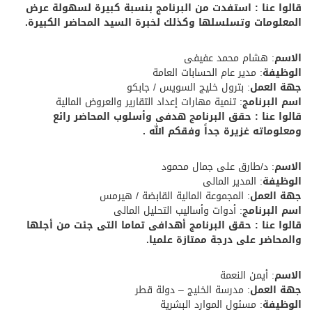
قالوا عنا : استفدت من البرنامج بنسبة كبيرة لسهولة عرض
المعلومات وتسلسلها وكذلك لخبرة السيد المحاضر الكبيرة.
الاسم
: هشام محمد عفيفى
الوظيفة
: مدير عام الحسابات العامة
جهة العمل
: بترول خليج السويس / جابكو
اسم البرنامج
: تنمية مهارات إعداد التقارير والعروض المالية
قالوا عنا : حقق البرنامج هدفى وأسلوب المحاضر رائع
ومعلوماته غزيرة جداً وفقكم الله .
الاسم
: د/طارق على جمال محمود
الوظيفة
: المدير المالى
جهة العمل
: المجموعة المالية القابضة / هيرمس
اسم البرنامج
: أدوات وأساليب التحليل المالى
قالوا عنا : حقق البرنامج أهدافى تماما التى جئت من أجلها
والمحاضر على درجة ممتازة علميا.
الاسم
: أيمن النعمة
جهة العمل
: مدرسة الخليج – دولة قطر
الوظيفة
: مسئول الموارد البشرية