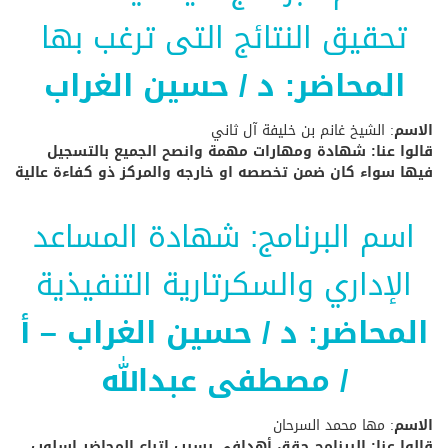
تحقيق النتائج التى ترغب بها
المحاضر: د / حسين الغراب
الاسم
: الشيخ غانم بن خليفة آل ثاني
قالوا عنا: شهادة ومهارات مهمة وانصح الجميع بالتسجيل
فيها سواء كان ضمن تخصصه او خارجه والمركز ذو كفاءة عالية
اسم البرنامج: شهادة المساعد
الإداري والسكرتارية التنفيذية
المحاضر: د / حسين الغراب – أ
/ مصطفى عبدالله
الاسم
: مها محمد السرحان
قالوا عنا: البرنامج حقق أهدافي بسبب اتباع المحاضر اسلوب