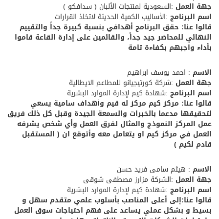
جهة العمل
:السعودية لمنتجات الألبان ( سدافكو )
اسم البرنامج
:الأساليب الكمية الحديثة لاتخاذ القرارات
قالوا عنا: حقق البرنامج أهدافي بنسبة كبيرة جداً والتقييم
النهائي للمحاضر جيد جداً، والقائمين على إدارة القاعة قاموا
بأداء واجبهم بكفاءة تامة
الاسم
: احمد يوسف ابراهيم
جهة العمل
:شركة كورتيجيانو للمطاعم الايطالية
اسم البرنامج
:شهادة كيم لإدارة الموارد البشرية
قالوا عنا: مركز كيم مركز له قيم وأهداف سامية يسعي
لتحقيقها مدعما بالخبرات والسمعة الجيدة وقبل كل ذلك فريق
عمل المركز النموذج والمثال لفرق العمل وأي شخص يشرفه
العمل في مركز كيم او يتعامل معه وأتوقع ان ( المستقبل
قادم لكيم )
الاسم
: هيثم سامى فريد حسن
جهة العمل
:الشركة مزارز مصطفى شوقى
اسم البرنامج
:شهادة كيم لإدارة الموارد البشرية
قالوا عنا:إلى أعلى المناصب بأسلوب علمي متقدم سهل و
بسيط و بشكل عملي يساعد على فهم احتياجات سوق العمل