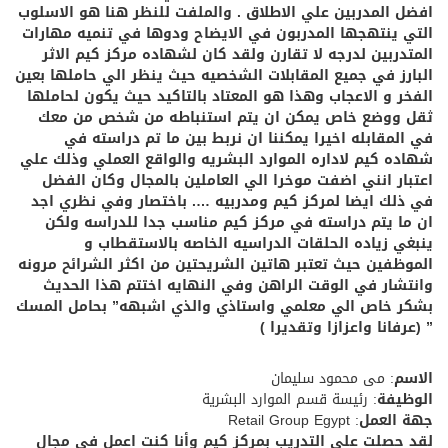
افضل المدربين علي الاطلاق . والملفت للنظر هنا هو الاسلوب
التي ينتهجها المدربون في الايضاح ودوها في تنميه مهارات
المتدربين لدرجه لا تقارن ولقد كان لشهاده مركز كيم الاثر
البارز في جميع المقابلات الشخصيه حيث ينظر الي حاملها بعين
الفخر و الاعجاب وهذا هو المعتاد بالتاكيد حيث يكون لحاملها
ثقل ووضع خاص يمكن ان يتم استنباطه من شخص من معك
في المقابله اخيرا يمكننا ان نربط بين ما تم دراسته في
شهاده كيم لاداره الموارد البشريه والواقع العملي وذلك علي
اعتبار انني اضفت موخرا الي العاملين بالمجال وكان الفضل
في ذلك ايضا لمركز كيم ومدربيه …. باختصار وفي نظري اجد
ان ما يتم دراسته في مركز كيم مناسب جدا للدراسه ولكن
ينبغي زياده الحلقات الدراسيه الخاصه بالاستقطاب و
الموظفين حيث تعتبر هاتين الشريحتين من اكثر الشرائح مرونه
وانتشار في الوقت الراهن وفي النهايه اختتم هذا الحديث
بشكر خاص الي معلمي واستاذي والذي اشبهه” بحامل المسك
” (عرفانا واعزازا وتقديرا )
الاسم
: مى محمود سليمان
الوظيفة
: رئيسة قسم الموارد البشرية
جهة العمل
: Retail Group Egypt
لقد حصلت على التدريب بمركز كيم وأنا كنت اعمل فى مجال