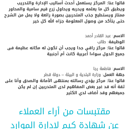
قالوا عنا: المركز يستعمل أحدث أساليب الإدارة والتدريب
ويطبق كل ما يعلمه ويدربه ويحاول زرع قيم سامية والمحاور
ممتاز ويستطيع جذب المتدربين بصورة رائعة ولا يمل من الشرح
حتى يتأكد من وصول المعلومة جزاه الله كل خير
الاسم
: عبد القادر أحمد
الوظيفة
: طالب
قالوا عنا: مركز راقي جدا ويجب أن تكون له مكانه عظيمة فى
جميع الدول سواءا أعربية كانت أم أجنبية
الاسم
: فاطمة رجا
جهة العمل
: وزارة البلدية و البيئة – دولة قطر
قالوا عنا: مركز يؤدي رسالته بمنتهى الأمانة والصدق وأنا على
ثقة أنه قد غير بعض المفاهيم لدى المتدربين إن لم يكن
جميعهم وقد أضاف لدي الكثير
مقتبسات من أراء العملاء
عن
شهادة كيم لإدارة الموارد