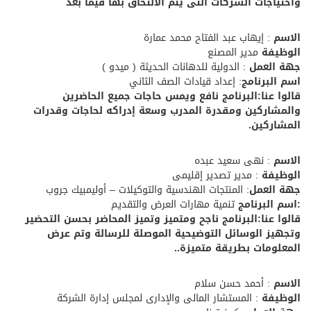
واحتياجات الشركات التى يتم الالتحاق بها فيما بعد
الاسم
: إيهاب عبد الفتاح محمد عمارة
الوظيفة
مدير المصنع
جهة العمل
: الدولية للدهانات الحديثة ( ميدو )
اسم البرنامج
: إعداد قيادات الصف الثاني
قالوا عنا:البرنامج نافع ويمس حاجات جميع الحاضرين
والمشاركين ومقدرة المدرب وسعة إدراكه لحاجات وقدرات
المشاركين.
الاسم
: نهى سعيد عبده
الوظيفة
: مدير تصدير إقليمى
جهة العمل
: المنتجات الهندسية والتوكيلات – أوليمبيك جروب
:اسم البرنامج
تنمية مهارات العرض والتقديم
قالوا عنا:البرنامج ناجح ومتميز وتميز المحاضر بحسن التحضير
وتجهيز الوسائل التوضيحية الموصلة للرسالة وتم عرض
المعلومات بطريقة متميزة..
الاسم
: أحمد حسن سلام
الوظيفة
: المستشار المالى والإدارى لمجلس إدارة الشركة