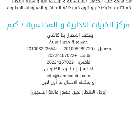
املأ قائمة طلب الخدمات الإستشارية و أرسلها الينا و سيتم الاتصال
بكم لتلبية إحتياجتكم و تزويدكم بكافة البيانات و المعلومات المطلوبة
مركز الخبرات الإدارية و المحاسبية / كيم
يمكنك الاتصال بنا كالآتي :
جمهورية مصر العربية
محمول: +201005289720 – +201003223554
هاتف: +20224157022
فاكس: +20224157022
أو ارسل إلينا بريد الكتروني
info@camecenter.com
أو يمكنك الاتصال بنا أون لاين
(برجاء الانتظار لحين ظهور قائمة التسجيل)