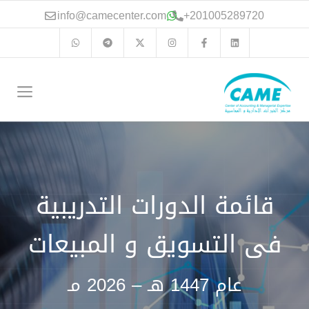
نتقل
info@camecenter.com
+
201005289720
لى
لمحتوى
الق
قائمة الدورات التدريبية
فى التسويق و المبيعات
عام 1447 هـ – 2026 مـ