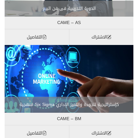
الدورة التدريبية فى فن البيع
CAME – AS
الاشتراك
التفاصيل
كإستراتيجية للجودة والتميز الإداري Six Sigma منهجية
CAME – BM
الاشتراك
التفاصيل