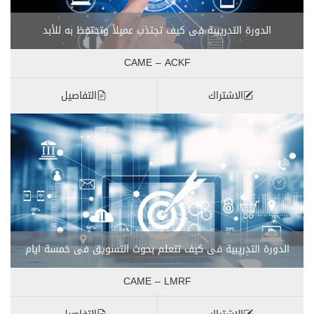
الدورة التدريبية فى كيف تجتذب عميلاً وتحتفظ به للأبد
CAME – ACKF
الاشتراك
التفاصيل
الدورة التدريبية فى كيف تتعلم بحوث التسويق فى خمسة ايام
CAME – LMRF