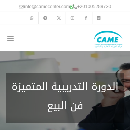
نتقل
info@camecenter.com
+
201005289720
لى
لمحتوى
الق
الدورة التدريبية المتميزة
فن البيع