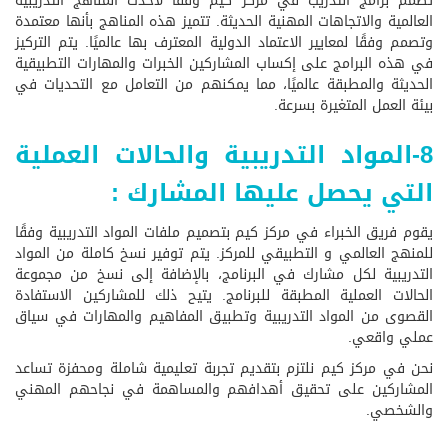
تصمم برامج التدريب في مركز كيم وفقًا لأحدث المناهج التدريبية
العالمية والاتجاهات المهنية الحديثة. تتميز هذه المناهج بأنها معتمدة
وتصمم وفقًا لمعايير الاعتماد الدولية المعترف بها عالميًا. يتم التركيز
في هذه البرامج على إكساب المشاركين الخبرات والمهارات التطبيقية
الحديثة والمطبقة عالميًا، مما يمكنهم من التعامل مع التحديات في
بيئة العمل المتغيرة بسرعة.
8-المواد التدريبية والحالات العملية
التي يحصل عليها المشارك :
يقوم فريق الخبراء في مركز كيم بتصميم ملفات المواد التدريبية وفقًا
للمنهج العالمي و التطبيقي للمركز. يتم توفير نسخ كاملة من المواد
التدريبية لكل مشارك في البرنامج، بالإضافة إلى نسخ من مجموعة
الحالات العملية المطبقة للبرنامج. يتيح ذلك للمشاركين الاستفادة
القصوى من المواد التدريبية وتطبيق المفاهيم والمهارات في سياق
عملي واقعي.
نحن في مركز كيم نلتزم بتقديم تجربة تعليمية شاملة ومحفزة تساعد
المشاركين على تحقيق أهدافهم والمساهمة في نجاحهم المهني
والشخصي.