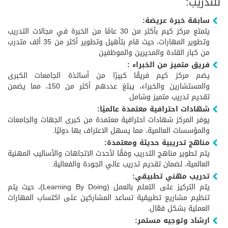
للتدريب:
سابقة خبرة عريضة:
يتمتع مركز كيم بأكثر من 30 عامًا من الخبرة في مجالات التدريب
وتطوير المهارات، حيث قام بتأهيل وتطوير أكثر من 35 ألف متدرب
من كبار القادة والمديرين والموظفين
فريق متميز من الخبراء :
يضم مركز كيم فريقًا كبيرًا من أساتذة الجامعات الكبرى
والمستشارين والخبراء، يبلغ عددهم أكثر من 150، مما يضمن
تقديم تدريب متميز وشامل
شهادات احترافية معتمدة عالميًا:
يوفر المركز شهادات احترافية معتمدة من كبرى الجهات والجامعات
والمؤسسات العالمية، مما يسهل الاعتراف بها دوليًا.
مناهج تدريبية حديثة ومعتمدة:
يتم تطوير مناهج التدريب وفقًا لأحدث الاتجاهات والأساليب المهنية
العالمية، لضمان تقديم تدريب عالي الجودة والفعالية.
تدريب مهني تطبيقي:
يتم التركيز على التعلم بالعمل (Learning By Doing)، حيث يتم
تنظيم مشاريع تطبيقية تساعد المشاركين على اكتساب المهارات
العملية بشكل فعّال.
ارشاد وتوجيه مستمر: