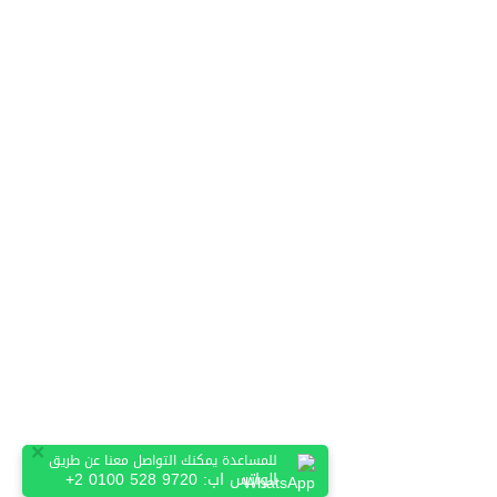
×
للمساعدة يمكنك التواصل معنا عن طريق
الواتس اب:
+2 0100 528 9720