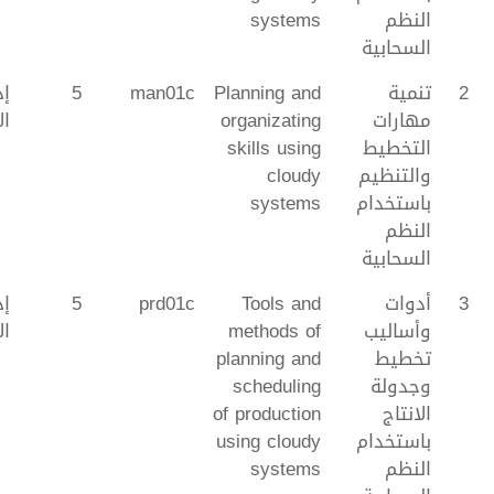
النظم
systems
السحابية
2
تنمية
Planning and
man01c
5
إد
مهارات
organizating
ال
التخطيط
skills using
والتنظيم
cloudy
باستخدام
systems
النظم
السحابية
3
أدوات
Tools and
prd01c
5
إد
وأساليب
methods of
ال
تخطيط
planning and
وجدولة
scheduling
الانتاج
of production
باستخدام
using cloudy
النظم
systems