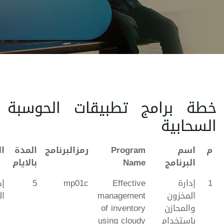
خطة برامج تطبيقات الحوسبة
السحابية
م
اسم
Program
رمزالبرنامج
المدة
ا
البرنامج
Name
بالايام
1
إدارة
Effective
mp01c
5
إد
المخزون
management
ال
والمحازن
of inventory
باستخدام
using cloudy