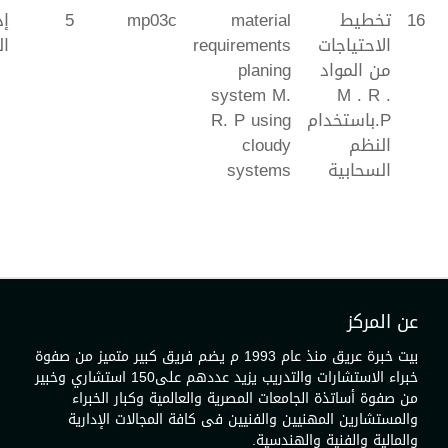
16
تخطيط
material
mp03c
5
إد
الاحتياجات
requirements
ال
من المواد
planing
system M.
M . R .
P.باستخدام
R. P using
النظم
cloudy
السحابية
systems
عن المركز
بيت خبرة عريق منذ عام 1993 م يضم فريق كبير متميز من صفوة
خبراء الاستشارات والتدريب يزيد عددهم على150 استشاري وخبير
من صفوة أساتذة الجامعات المصرية والعالمية وكبار الخبراء
والمستشارين المهنيين والفنيين فى كافة المجالات الإدارية
والمالية والفنية والهندسية.