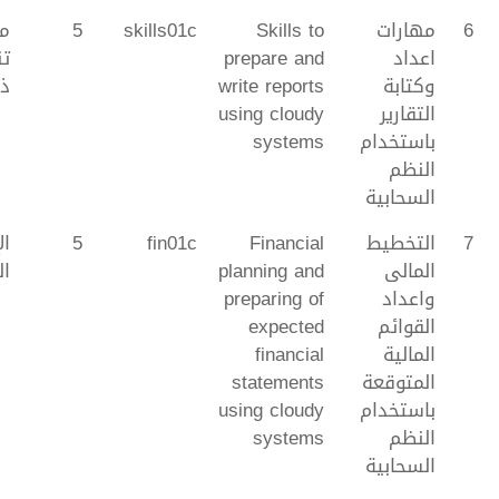
6
مهارات
Skills to
skills01c
5
مه
اعداد
prepare and
تن
وكتابة
write reports
ذا
التقارير
using cloudy
باستخدام
systems
النظم
السحابية
7
التخطيط
Financial
fin01c
5
ال
المالى
planning and
ال
واعداد
preparing of
القوائم
expected
المالية
financial
المتوقعة
statements
باستخدام
using cloudy
النظم
systems
السحابية