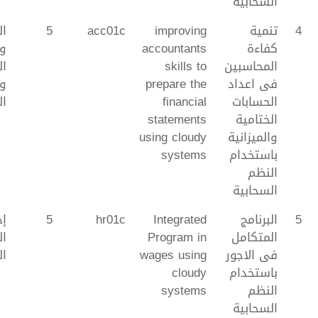
السحابية
4
تنمية
improving
acc01c
5
ال
كفاءة
accountants
و
المحاسبين
skills to
ال
فى اعداد
prepare the
و
الحسابات
financial
ال
الختامية
statements
والميزانية
using cloudy
باستخدام
systems
النظم
السحابية
5
البرنامج
Integrated
hr01c
5
إد
المتكامل
Program in
ال
فى الاجور
wages using
ال
باستخدام
cloudy
النظم
systems
السحابية