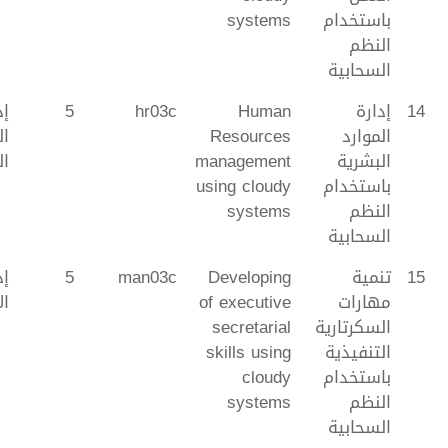
باستخدام
systems
النظم
السحابية
14
إدارة
Human
hr03c
5
إد
الموارد
Resources
ال
البشرية
management
ال
باستخدام
using cloudy
النظم
systems
السحابية
15
تنمية
Developing
man03c
5
إد
مهارات
of executive
ال
السكرتارية
secretarial
التنفيذية
skills using
باستخدام
cloudy
النظم
systems
السحابية