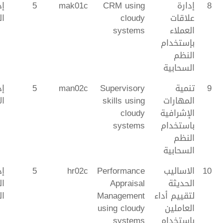
8
إدارة
CRM using
mak01c
5
إد
علاقات
cloudy
ا
العملاء
systems
بإستخدام
النظم
السحابية
9
تنمية
Supervisory
man02c
5
إد
المهارات
skills using
ال
الإشرافية
cloudy
باستخدام
systems
النظم
السحابية
10
الاساليب
Performance
hr02c
5
إد
الحديثة
Appraisal
ال
لتقييم أداء
Management
ال
العاملين
using cloudy
باستخدام
systems