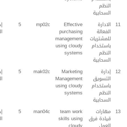
النظم
السحابية
11
الادارة
Effective
mp02c
5
إد
الفعالة
purchasing
ال
للمشتريات
management
باستخدام
using cloudy
النظم
systems
السحابية
12
إدارة
Marketing
mak02c
5
إد
التسويق
Management
ا
باستخدام
using cloudy
النظم
systems
السحابية
13
مهارات
team work
man04c
5
إد
قيادة فرق
skills using
ال
العمل
cloudy