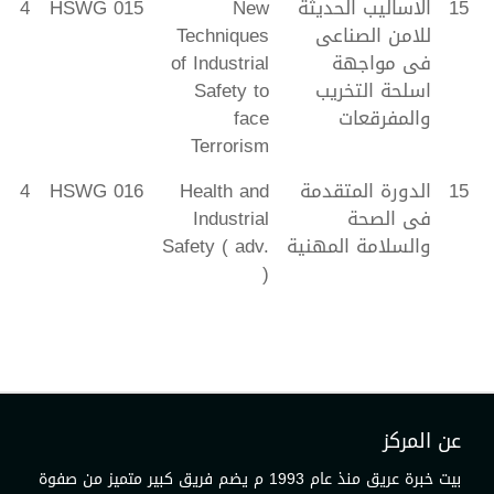
15
الاساليب الحديثة
New
HSWG 015
4
للامن الصناعى
Techniques
فى مواجهة
of Industrial
اسلحة التخريب
Safety to
والمفرقعات
face
Terrorism
15
الدورة المتقدمة
Health and
HSWG 016
4
فى الصحة
Industrial
والسلامة المهنية
Safety ( adv.
)
عن المركز
بيت خبرة عريق منذ عام 1993 م يضم فريق كبير متميز من صفوة