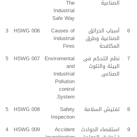
الصناعية
The
Industrial
Safe Way
6
أسباب الحرائق
Causes of
HSWG 006
3
الصناعية وطرق
Industrial
المكافحة
Fires
7
نظم التحكم فى
Enviromental
HSWG 007
5
البيئة والتلوث
and
الصناعى
Industrial
Pollution
control
System.
8
تفتيش السلامة
Safety
HSWG 008
5
Inspection
9
استقصاء الحوادث
Accident
HSWG 009
4
( تحقيق الحوادث
Investigation