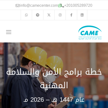
نتقل
info@camecenter.com
+
201005289720
لى
لمحتوى
الق
خطة برامج الأمن والسلامة
المهنية
عام 1447 هـ – 2026 مـ