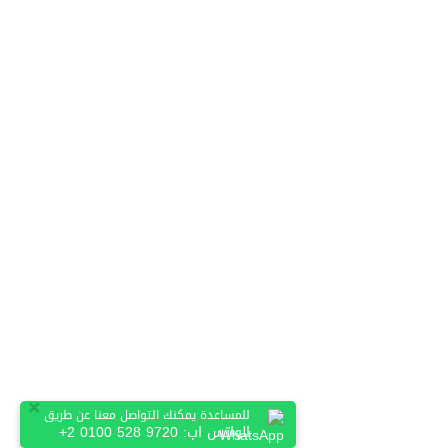
×
للمساعدة يمكنك التواصل معنا عن طريق
الواتس اب:
+2 0100 528 9720