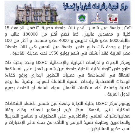
تعتبر جامعة عين شمس أقدم ثالث جامعة مصرية، تتضمن الجامعة 15
كلية و معهدين عاليين, كما تضم أكثر من 180000 طالب و
طالبة،5000 عضو هيئة تدريس و 4000 عضو مساعد. و أكثر من 100
مركز و وحدة ذات طابع خاص. جامعة عين شمس هي ثالث جامعات
مصر العربية فقد أنشئت في شهر يوليو 1950 تحت بمدينة القاهرة .
ومركز البحوث والدراسات التجارية والإحصائية BSRC وحدة بحثية ذات
طابع خاص تابعة لكلية التجارة جامعة عين شمس تعمل على المساهمة
الفعالة في المساهمة فى عمليات التطوير الإدارى ورفع كفاءة
الوحدات الاقتصادية وإحداث التنمية الشاملة للموارد البشرية بما يرفع
فاعلية وكفاءة أداء منظمات الأعمال سواء العامة أو الخاصة بجميع
الدول العربية .
ويقوم مركز BSRC بكلية التجارة جامعة عين شمس باعتماد الشهادات
المهنية التى يقدمها مركز كيم لجمهور العملاء وذلك وفقا
لمعاييرالاشراف العلمى والاكاديمى على المحتويات والمناهج التدريبية
والمحاضرين ومتابعة تنفيذ البرامج و التأكد من صحة نتائج الإختبارات و
نسب حضور المشتركين .