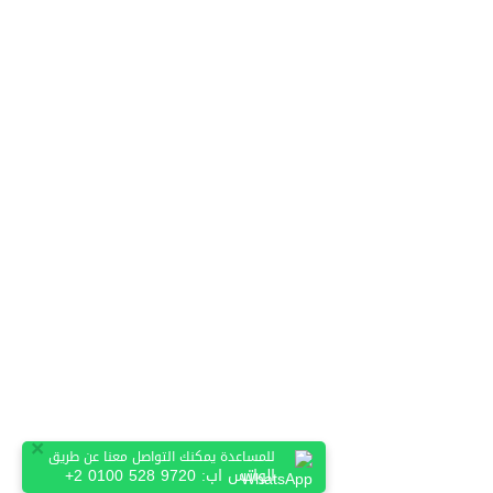
×
للمساعدة يمكنك التواصل معنا عن طريق
الواتس اب:
+2 0100 528 9720