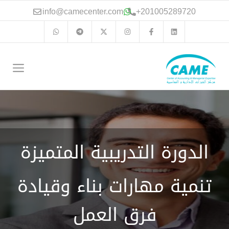
نتقل
info@camecenter.com
+
201005289720
لى
لمحتوى
الق
الدورة التدريبية المتميزة
تنمية مهارات بناء وقيادة
فرق العمل