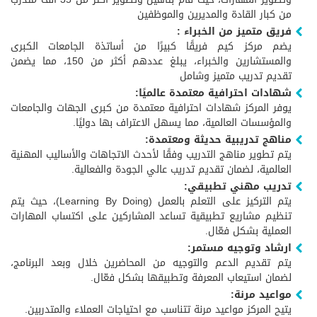
من كبار القادة والمديرين والموظفين
فريق متميز من الخبراء :
يضم مركز كيم فريقًا كبيرًا من أساتذة الجامعات الكبرى
والمستشارين والخبراء، يبلغ عددهم أكثر من 150، مما يضمن
تقديم تدريب متميز وشامل
شهادات احترافية معتمدة عالميًا:
يوفر المركز شهادات احترافية معتمدة من كبرى الجهات والجامعات
والمؤسسات العالمية، مما يسهل الاعتراف بها دوليًا.
مناهج تدريبية حديثة ومعتمدة:
يتم تطوير مناهج التدريب وفقًا لأحدث الاتجاهات والأساليب المهنية
العالمية، لضمان تقديم تدريب عالي الجودة والفعالية.
تدريب مهني تطبيقي:
يتم التركيز على التعلم بالعمل (Learning By Doing)، حيث يتم
تنظيم مشاريع تطبيقية تساعد المشاركين على اكتساب المهارات
العملية بشكل فعّال.
ارشاد وتوجيه مستمر:
يتم تقديم الدعم والتوجيه من المحاضرين خلال وبعد البرنامج،
لضمان استيعاب المعرفة وتطبيقها بشكل فعّال.
مواعيد مرنة:
يتيح المركز مواعيد مرنة تتناسب مع احتياجات العملاء والمتدربين.