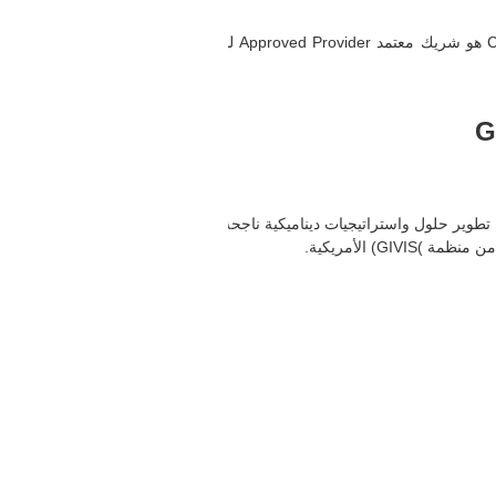
شركة ZOHO تعد من الشركات العالمية الرائدة في مجال تطبيقات الحوسبة السحابية منذ عام 2005م ومركز الخبرات الإدارية والمحاسبية / CAME هو شريك معتمد Approved Provider لشركة ZOHO
 على تطوير حلول واستراتيجيات ديناميكية ناجحة ، ومركز كيم