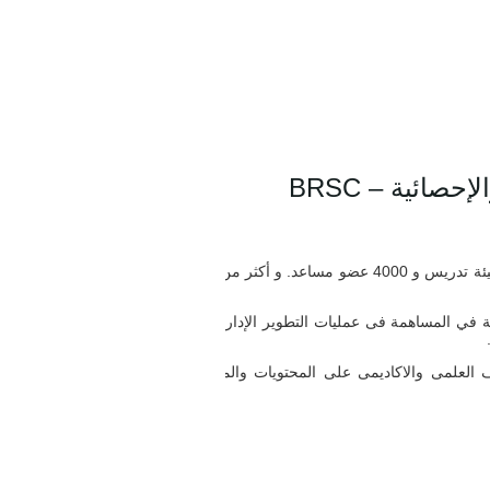
ائية – BRSC
تعتبر جامعة عين شمس أقدم ثالث جامعة مصرية، تتضمن الجامعة 15 كلية و معهدين عاليين, كما تضم أكثر من 180000 طالب و طالبة،5000 عضو هيئة تدريس و 4000 عضو مساعد. و أكثر من 100 مركز و
ى المساهمة الفعالة في المساهمة فى عمليات التطوير الإدارى ورفع كفاءة
راف العلمى والاكاديمى على المحتويات والمناهج التدريبية