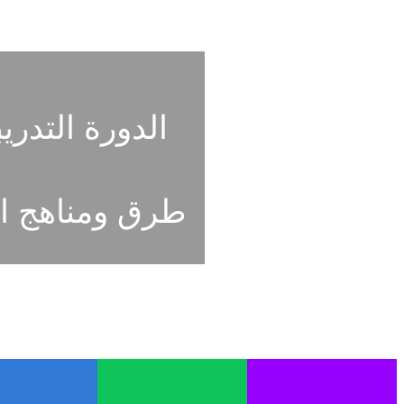
الدورة التدريب
طرق ومناهج ا