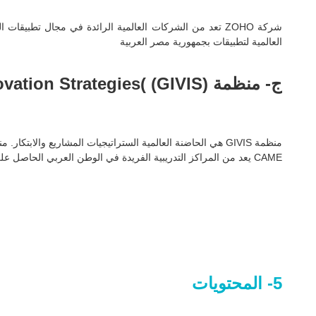
العالمية لتطبيقات بجمهورية مصر العربية
ج- منظمة GIVIS Global Incubator of Venture & Innovation Strategies( (GIVIS)
منظمة GIVIS هي الحاضنة العالمية الستراتيجيات المشاريع وال
CAME يعد من المراكز التدريبية الفريدة في الوطن العربي الحاصل على رخصة دولية ومعتمد دوليا في مجال المناهج والمواد التدريبية و والاستشارات من منظمة )GIVIS) الأمريكية.
5- المحتويات