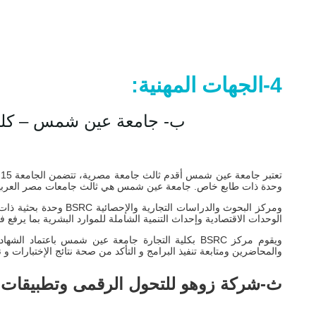
4-الجهات المهنية:
ب- جامعة عين شمس – كلية ال
وحدة ذات طابع خاص. جامعة عين شمس هي ثالث جامعات مصر العربية فقد أنشئت في شهر 
ومركز البحوث والدراس
الوحدات الاقتصادية وإحداث التنمية الشاملة للموارد البشرية بما يرفع ف
ويقوم مركز BSRC بكلية التجارة جامعة عين شمس باعتم
والمحاضرين ومتابعة تنفيذ البرامج و التأكد من صحة نتائج الإختبارات 
ث-شركة زوهو للتحول الرقمى وتطبيقات ال