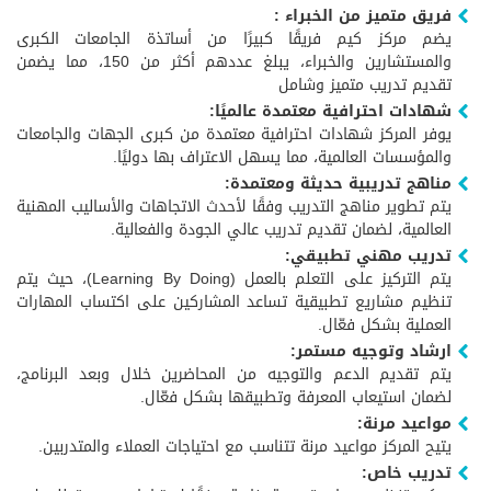
فريق متميز من الخبراء :
يضم مركز كيم فريقًا كبيرًا من أساتذة الجامعات الكبرى
والمستشارين والخبراء، يبلغ عددهم أكثر من 150، مما يضمن
تقديم تدريب متميز وشامل
شهادات احترافية معتمدة عالميًا:
يوفر المركز شهادات احترافية معتمدة من كبرى الجهات والجامعات
والمؤسسات العالمية، مما يسهل الاعتراف بها دوليًا.
مناهج تدريبية حديثة ومعتمدة:
يتم تطوير مناهج التدريب وفقًا لأحدث الاتجاهات والأساليب المهنية
العالمية، لضمان تقديم تدريب عالي الجودة والفعالية.
تدريب مهني تطبيقي:
يتم التركيز على التعلم بالعمل (Learning By Doing)، حيث يتم
تنظيم مشاريع تطبيقية تساعد المشاركين على اكتساب المهارات
العملية بشكل فعّال.
ارشاد وتوجيه مستمر:
يتم تقديم الدعم والتوجيه من المحاضرين خلال وبعد البرنامج،
لضمان استيعاب المعرفة وتطبيقها بشكل فعّال.
مواعيد مرنة:
يتيح المركز مواعيد مرنة تتناسب مع احتياجات العملاء والمتدربين.
تدريب خاص: