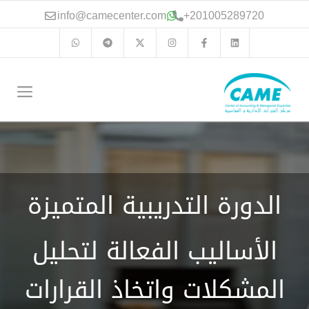
نتقل
info@camecenter.com
+
201005289720
لى
لمحتوى
الق
الدورة التدريبية المتميزة
الأساليب الفعالة لتحليل
المشكلات واتخاذ القرارات