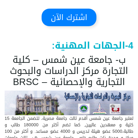
اشترك الآن
4-الجهات المهنية:
ب- جامعة عين شمس – كلية
التجارة مركز الدراسات والبحوث
التجارية والإحصائية – BRSC
تعتبر جامعة عين شمس أقدم ثالث جامعة مصرية، تتضمن الجامعة 15
كلية و معهدين عاليين, كما تضم أكثر من 180000 طالب و
طالبة،5000 عضو هيئة تدريس و 4000 عضو مساعد. و أكثر من 100
مركز و وحدة ذات طابع خاص. جامعة عين شمس هي ثالث جامعات