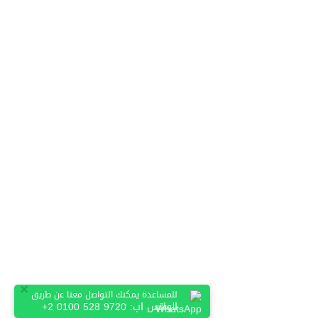
×
للمساعدة يمكنك التواصل معنا عن طريق
الواتس اب:
+2 0100 528 9720