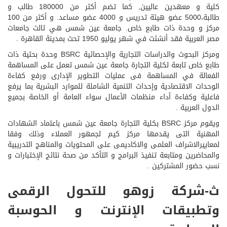
كلية و معهدين عاليين, كما تضم أكثر من 180000 طالب و
طالبة،5000 عضو هيئة تدريس و 4000 عضو مساعد. و أكثر من 100
مركز و وحدة ذات طابع خاص. جامعة عين شمس هي ثالث جامعات
مصر العربية فقد أنشئت في شهر يوليو 1950 تحت بمدينة القاهرة .
ومركز البحوث والدراسات التجارية والإحصائية BSRC وحدة بحثية ذات
طابع خاص تابعة لكلية التجارة جامعة عين شمس تعمل على المساهمة
الفعالة في المساهمة فى عمليات التطوير الإدارى ورفع كفاءة
الوحدات الاقتصادية وإحداث التنمية الشاملة للموارد البشرية بما يرفع
فاعلية وكفاءة أداء منظمات الأعمال سواء العامة أو الخاصة بجميع
الدول العربية .
ويقوم مركز BSRC بكلية التجارة جامعة عين شمس باعتماد الشهادات
المهنية التى يقدمها مركز كيم لجمهور العملاء وذلك وفقا
لمعاييرالاشراف العلمى والاكاديمى على المحتويات والمناهج التدريبية
والمحاضرين ومتابعة تنفيذ البرامج و التأكد من صحة نتائج الإختبارات و
نسب حضور المشتركين .
ث-شركة زوهو للتحول الرقمى
وتطبيقات الإنترنت و الحوسبة