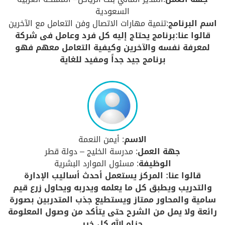
السعودية
اسم البرنامج
:تنمية مهارات الاتصال وفن التعامل مع الآخرين
قالوا عنا:برنامج يحتاج إليه كل فرد وعامل فى شركة
لمعرفة نفسه والآخرين وكيفية التعامل معهم فهو
برنامج جيد جداً ومفيد للغاية
الاسم
: أيمن النعمة
جهة العمل
: مدرسة الخليج – دولة قطر
الوظيفة
: مسئول الموارد البشرية
قالوا عنا: المركز يستعمل أحدث أساليب الإدارة
والتدريب ويطبق كل ما يعلمه ويدربه ويحاول زرع قيم
سامية والمحاور ممتاز ويستطيع جذب المتدربين بصورة
رائعة ولا يمل من الشرح حتى يتأكد من وصول المعلومة
جزاه الله كل خير