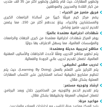
وتطوير المهارات، حيث قام بتأهيل وتطوير أكثر من 35 ألف متدرب
من كبار القادة والمديرين والموظفين
فريق متميز من الخبراء :
يضم مركز كيم فريقًا كبيرًا من أساتذة الجامعات الكبرى
والمستشارين والخبراء، يبلغ عددهم أكثر من 150، مما يضمن
تقديم تدريب متميز وشامل
شهادات احترافية معتمدة عالميًا:
يوفر المركز شهادات احترافية معتمدة من كبرى الجهات والجامعات
والمؤسسات العالمية، مما يسهل الاعتراف بها دوليًا.
مناهج تدريبية حديثة ومعتمدة:
يتم تطوير مناهج التدريب وفقًا لأحدث الاتجاهات والأساليب المهنية
العالمية، لضمان تقديم تدريب عالي الجودة والفعالية.
تدريب مهني تطبيقي:
يتم التركيز على التعلم بالعمل (Learning By Doing)، حيث يتم
تنظيم مشاريع تطبيقية تساعد المشاركين على اكتساب المهارات
العملية بشكل فعّال.
ارشاد وتوجيه مستمر:
يتم تقديم الدعم والتوجيه من المحاضرين خلال وبعد البرنامج،
لضمان استيعاب المعرفة وتطبيقها بشكل فعّال.
مواعيد مرنة:
يتيح المركز مواعيد مرنة تتناسب مع احتياجات العملاء والمتدربين.