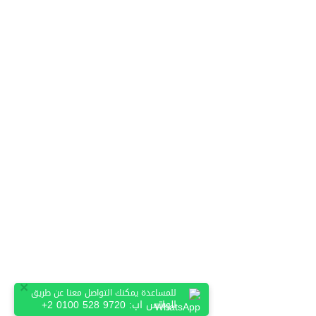
×
للمساعدة يمكنك التواصل معنا عن طريق
الواتس اب:
+2 0100 528 9720