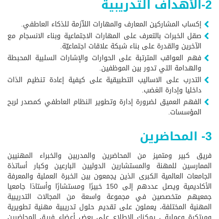
2-الأهداف التدريبية
إكساب المشاركين المعارف والمهارات اللاّزمة للذكاء العاطفي.
صقل الخبرات بالتعرف على المهارات الاجتماعية وبناء الانسجام مع
الآخرين والقدرة على بناء شبكة علاقات اجتماعيّة.
فهم العواقب المترتبة على الحوارات والإشارات السلبية المحبطة
والهدامة التي تدور بين الموظفين.
التدرب على الاساليب التطبيقية على كيفية إعادة تنظيم الذات
داخليا وإدارة الغضب.
الفهم العميق لضرورة إدارة وتطوير النظام العاطفي كمصدر لربح
المؤسسات.
3- المحاضرين
فريق كبير ومتميز من المحاضرين والمدربين والخبراء المهنيين
الممارسين للمهنة والمستشارين الدوليين البارعين وكبار أساتذة
الجامعات العالمية الكبرى الذين يجمعون بين الخبرة العملية والمعرفة
الأكاديمية ويصل عددهم إلى 150 خبيرًا ومستشارًا وأستاذا جامعيا
جمعيهم متخصصين في مجموعة واسعة من المجالات التدريبية
المهنية المختلفة، يعملون على تقديم حلول تدريبية مهنية تطويرية
ومبتكرة وعملية ، يمكنك الاطلاع على بعض أعضاء فريق المحاضرين