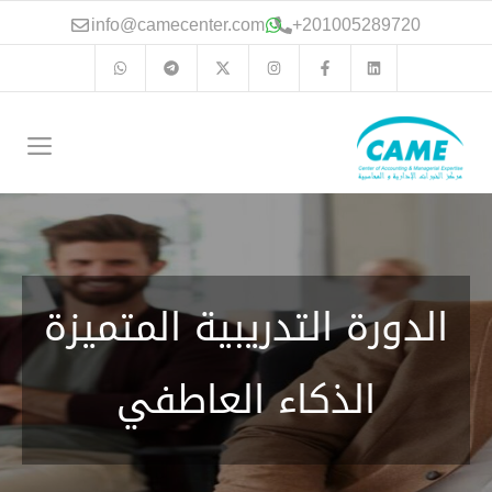
نتقل
info@camecenter.com
+
201005289720
لى
لمحتوى
الق
الدورة التدريبية المتميزة
الذكاء العاطفي