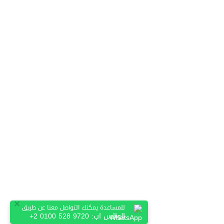
×
للمساعدة يمكنك التواصل معنا عن طريق
الواتس اب:
+2 0100 528 9720