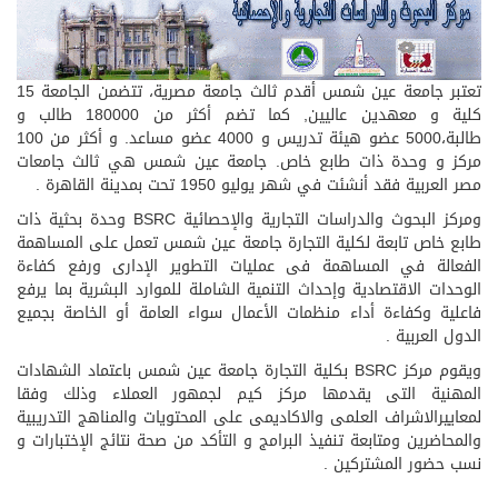
تعتبر جامعة عين شمس أقدم ثالث جامعة مصرية، تتضمن الجامعة 15
كلية و معهدين عاليين, كما تضم أكثر من 180000 طالب و
طالبة،5000 عضو هيئة تدريس و 4000 عضو مساعد. و أكثر من 100
مركز و وحدة ذات طابع خاص. جامعة عين شمس هي ثالث جامعات
مصر العربية فقد أنشئت في شهر يوليو 1950 تحت بمدينة القاهرة .
ومركز البحوث والدراسات التجارية والإحصائية BSRC وحدة بحثية ذات
طابع خاص تابعة لكلية التجارة جامعة عين شمس تعمل على المساهمة
الفعالة في المساهمة فى عمليات التطوير الإدارى ورفع كفاءة
الوحدات الاقتصادية وإحداث التنمية الشاملة للموارد البشرية بما يرفع
فاعلية وكفاءة أداء منظمات الأعمال سواء العامة أو الخاصة بجميع
الدول العربية .
ويقوم مركز BSRC بكلية التجارة جامعة عين شمس باعتماد الشهادات
المهنية التى يقدمها مركز كيم لجمهور العملاء وذلك وفقا
لمعاييرالاشراف العلمى والاكاديمى على المحتويات والمناهج التدريبية
والمحاضرين ومتابعة تنفيذ البرامج و التأكد من صحة نتائج الإختبارات و
نسب حضور المشتركين .