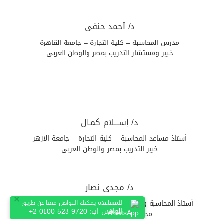
د/ أحمد حنفى
مدرس المحاسبة – كلية التجارة – جامعة القاهرة
خبير ومستشار التدريب بمصر والوطن العربى
د/ إســـلام كمـال
أستاذ مساعد المحاسبة – كلية التجارة – جامعة الازهر
خبير التدريب بمصر والوطن العربى
د/ مجدى نصار
×
أستاذ المحاسبة والمراجعة – كلية التجارة – جامعة القاهرة
للمساعدة يمكنك التواصل معنا عن طريق
الواتس اب:
+2 0100 528 9720
محاسب قانونى ومراقب مالى