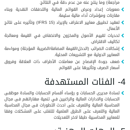
مراجعة) وما ينتج عنه من عدم دقة في النتائج.
صعوبات إعداد وعرض القوائم المالية والتدفقات النقدية وبناء
مقارنات ومؤشرات أداء مالية سليمة.
تعقيد تطبيق معايير الاعتراف بالإيراد (IFRS 15) وتأثيره على نتائج
الأعمال.
تحديات تقييم الأصول والمخزون والانخفاض في القيمة ومعالجة
تكاليف الاقتراض.
إشكالات الضرائب (الدخل/القيمة المضافة/الضريبة المؤجلة) ومواءمة
المعايير الدولية مع التشريعات المحلية.
ضعف جودة الإفصاح عن معاملات الأطراف ذات العلاقة وفروق
أسعار الصرف وتأثيرها على القوائم.
4- الفئات المستهدفة
لسادة مديرى الحسابات و رؤساء أقسام الحسابات والسادة موظفى
الحسابات والادارات المالية والراغبين في تنمية مهاراتهم فى مجال
المحاسبة المالية والتعرف على احدث التطورات فى مجال المحاسبة
المالية والتعرف على الطرق العلمية للتغلب على المشكلات وفقا
للمعايير المحاسبية طبقا لاخر التعديلات