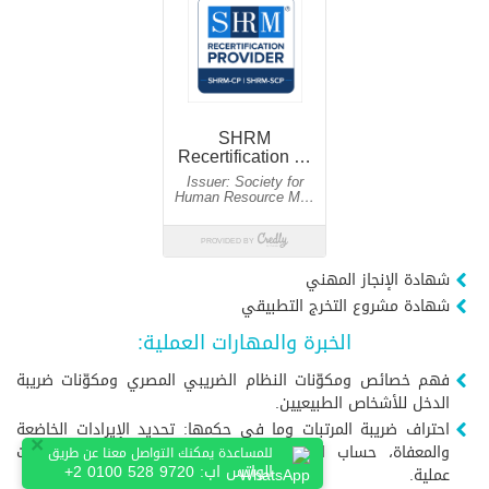
شهادة الإنجاز المهني
شهادة مشروع التخرج التطبيقي
الخبرة والمهارات العملية:
فهم خصائص ومكوّنات النظام الضريبي المصري ومكوّنات ضريبة
الدخل للأشخاص الطبيعيين.
احتراف ضريبة المرتبات وما في حكمها: تحديد الإيرادات الخاضعة
×
والمعفاة، حساب الضريبة، الفروق الضريبية وتسوياتها وحالات
للمساعدة يمكنك التواصل معنا عن طريق
الواتس اب:
+2 0100 528 9720
عملية.