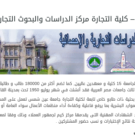
ة التجارة مركز الدراسات والبحوث التجارية و
حوث والدراسات التجارية والإحصائية BSRC وحدة بحثية ذات طابع خاص تابعة لكلية التجارة جامعة ع
وارد البشرية بما يرفع فاعلية وكفاءة أداء منظمات الأعمال سواء العامة أو ا
 شمس باعتماد الشهادات المهنية التى يقدمها مركز كيم لجمهور العملاء وذلك وفقا
حة نتائج الإختبارات و نسب حضور المشتركين .