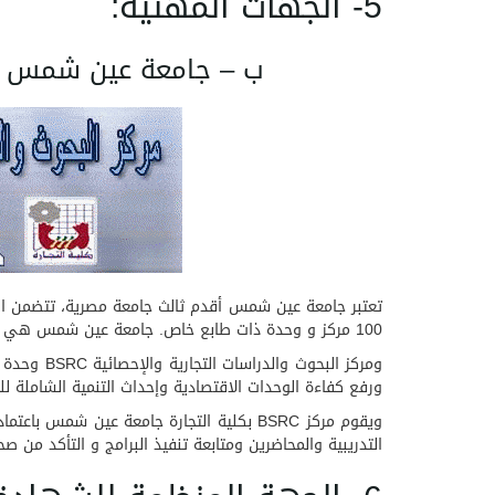
5- الجهات المهنية:
ب – جامعة عين شمس – كلي
100 مركز و وحدة ذات طابع خاص. جامعة عين شمس هي ثالث جامعات مصر العربية فقد أنشئت في شهر يوليو 1950 تحت بمدينة القاهرة .
ومركز الب
ورفع كفاءة الوحدات الاقتصادية وإحداث التنمية الشاملة للم
ويقوم مركز BSRC بكلية التجارة جامعة عين
التدريبية والمحاضرين ومتابعة تنفيذ البرامج و التأكد من ص