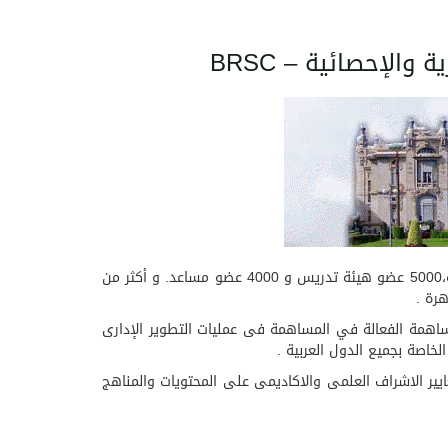
الإحصائية – BRSC
تعتبر جامعة عين شمس أقدم ثالث جامعة مصرية، تتضمن الجامعة 15 كلية و معهدين عاليين, كما تضم أكثر من 180000 طالب و طالبة،5000 عضو هيئة تدريس و 4000 عضو مساعد. و أكثر من
ين شمس تعمل على المساهمة الفعالة في المساهمة فى عمليات التطوير الإدارى
لخاصة بجميع الدول العربية .
 لمعايير الاشراف العلمى والاكاديمى على المحتويات والمناهج