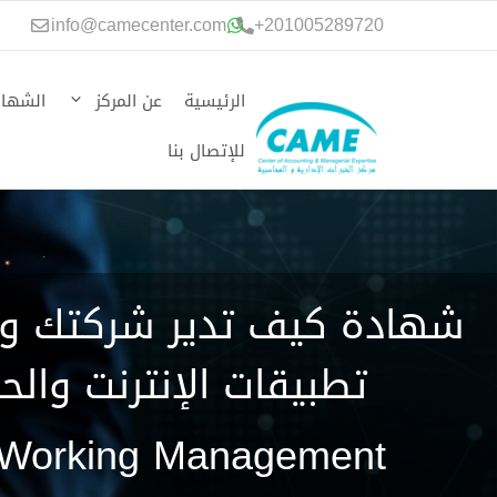
نتقل
info@camecenter.com
+
201005289720
لى
لمحتوى
الرئيسية
عن المركز
الشهاد
للإتصال بنا
شهادة كيف تدير شركتك وف
تطبيقات الإنترنت والح
Working Management