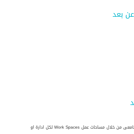
عن بعد
د
حيث يتم تواجد الموظفين وتعاونهم أون لاين وحضورهم لمقر الشركة الا فتراضي للشركة حيث تمكن هذه التطبيقات من العمل الجامعى من خلال مساحات عمل Work Spaces لكل ادارة او