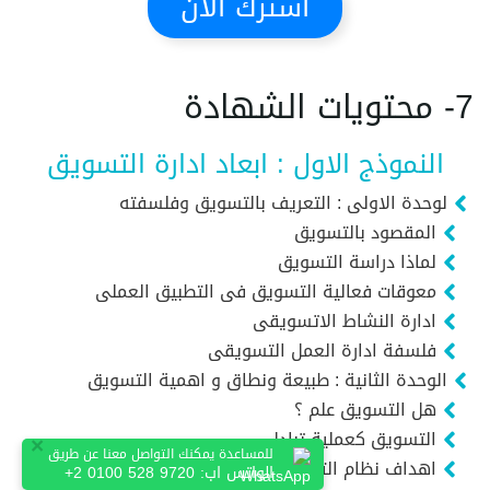
اشترك الآن
7- محتويات الشهادة
النموذج الاول : ابعاد ادارة التسويق
لوحدة الاولى : التعريف بالتسويق وفلسفته
المقصود بالتسويق
لماذا دراسة التسويق
معوقات فعالية التسويق فى التطبيق العملى
ادارة النشاط الاتسويقى
فلسفة ادارة العمل التسويقى
الوحدة الثانية : طبيعة ونطاق و اهمية التسويق
هل التسويق علم ؟
التسويق كعملية تبادل
×
للمساعدة يمكنك التواصل معنا عن طريق
اهداف نظام التسويق
الواتس اب:
+2 0100 528 9720