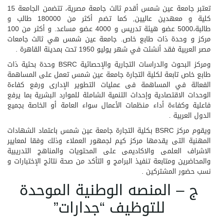
تعتبر جامعة عين شمس أقدم ثالث جامعة مصرية، تتضمن الجامعة 15
كلية و معهدين عاليين, كما تضم أكثر من 180000 طالب و
طالبة،5000 عضو هيئة تدريس و 4000 عضو مساعد. و أكثر من 100
مركز و وحدة ذات طابع خاص. جامعة عين شمس هي ثالث جامعات
مصر العربية فقد أنشئت في شهر يوليو 1950 تحت بمدينة القاهرة .
ومركز البحوث والدراسات التجارية والإحصائية BSRC وحدة بحثية ذات
طابع خاص تابعة لكلية التجارة جامعة عين شمس تعمل على المساهمة
الفعالة في المساهمة فى عمليات التطوير الإدارى ورفع كفاءة
الوحدات الاقتصادية وإحداث التنمية الشاملة للموارد البشرية بما يرفع
فاعلية وكفاءة أداء منظمات الأعمال سواء العامة أو الخاصة بجميع
الدول العربية .
ويقوم مركز BSRC بكلية التجارة جامعة عين شمس باعتماد الشهادات
المهنية التى يقدمها مركز كيم لجمهور العملاء وذلك وفقا لمعايير
الاشراف العلمى والاكاديمى على المحتويات والمناهج التدريبية
والمحاضرين ومتابعة تنفيذ البرامج و التأكد من صحة نتائج الإختبارات و
نسب حضور المشتركين .
ج – المنصه الوطنية الموحدة
للتوظيف “جدارات”