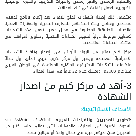
والتعليم الرسمي والغير رسمي والخبرات التدريبية والخبرة الوظيفية
الضرورية للعمل بكفاءة في تلك المجالات .
ويتضمن ذلك إصدار شهادات تُمنح للأفراد بعد إتمام برنامج تدريبي
متخصص وشامل يثبت امتلاكهم للمعارف النظرية والمهارات العملية
والخبرات التطبيقية المطلوبة في مجال معين. تعمل هذه الشهادات
كمعايير موثوقة دولياً لتقييم الكفاءات المهنية وتطوير المواهب في
مختلف الصناعات المتخصصة.
مركز كيم يعتبر من الرواد الأوائل في إصدار وتنفيذ الشهادات
الاحترافية المعتمدة ويعتبر أول مركز تدريب عربي أطلق أول خطة
متكاملة للشهادات الاحترافية المهنية المعتمدة في الوطن العربي
منذ عام 2003م، ويمتلك خبرة 22 عاماً في هذا المجال.
3-أهداف مركز كيم من إصدار
الشهادة
الأهداف الاستراتيجية:
•
تطوير المديرين والقيادات العربية:
تستهدف الشهادة سد
الفجوة الكبيرة فى المعارف والمهارات التى يعانى منها كثير من
المديرين ممن لديهم خبرة فى مجال واحد أو مجالين فقط