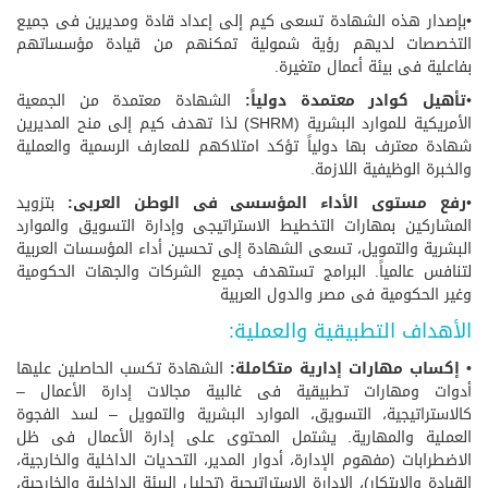
•بإصدار هذه الشهادة تسعى كيم إلى إعداد قادة ومديرين فى جميع
التخصصات لديهم رؤية شمولية تمكنهم من قيادة مؤسساتهم
بفاعلية فى بيئة أعمال متغيرة.
•
تأهيل كوادر معتمدة دولياً:
الشهادة معتمدة من الجمعية
الأمريكية للموارد البشرية (SHRM) لذا تهدف كيم إلى منح المديرين
شهادة معترف بها دولياً تؤكد امتلاكهم للمعارف الرسمية والعملية
والخبرة الوظيفية اللازمة.
•
رفع مستوى الأداء المؤسسى فى الوطن العربى:
بتزويد
المشاركين بمهارات التخطيط الاستراتيجى وإدارة التسويق والموارد
البشرية والتمويل، تسعى الشهادة إلى تحسين أداء المؤسسات العربية
لتنافس عالمياً. البرامج تستهدف جميع الشركات والجهات الحكومية
وغير الحكومية فى مصر والدول العربية
الأهداف التطبيقية والعملية:
•
إكساب مهارات إدارية متكاملة:
الشهادة تكسب الحاصلين عليها
أدوات ومهارات تطبيقية فى غالبية مجالات إدارة الأعمال –
كالاستراتيجية، التسويق، الموارد البشرية والتمويل – لسد الفجوة
العملية والمهارية. يشتمل المحتوى على إدارة الأعمال فى ظل
الاضطرابات (مفهوم الإدارة، أدوار المدير، التحديات الداخلية والخارجية،
القيادة والابتكار)، الإدارة الإستراتيجية (تحليل البيئة الداخلية والخارجية،