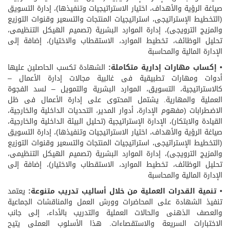
صياغة الرؤية والأهداف، اختيار الاستراتيجيات وتنفيذها)، إدارة التسويق
(التخطيط الإستراتيجى، استراتيجيات المنتجات والتسعير وقنوات التوزيع
والمزيج الترويجى)، إدارة الموارد البشرية (تصميم الهيكل التنظيمى،
تحليل الوظائف، تخطيط الموارد، الاستقطاب والاختيار)، إضافة إلى
الإدارة المالية والمحاسبة
•
إكساب مهارات إدارية متكاملة:
الشهادة تكسب الحاصلين عليها
أدوات ومهارات تطبيقية فى غالبية مجالات إدارة الأعمال –
كالاستراتيجية، التسويق، الموارد البشرية والتمويل – لسد الفجوة
العملية والمهارية. يشتمل المحتوى على إدارة الأعمال فى ظل
الاضطرابات (مفهوم الإدارة، أدوار المدير، التحديات الداخلية والخارجية،
القيادة والابتكار)، الإدارة الإستراتيجية (تحليل البيئة الداخلية والخارجية،
صياغة الرؤية والأهداف، اختيار الاستراتيجيات وتنفيذها)، إدارة التسويق
(التخطيط الإستراتيجى، استراتيجيات المنتجات والتسعير وقنوات التوزيع
والمزيج الترويجى)، إدارة الموارد البشرية (تصميم الهيكل التنظيمى،
تحليل الوظائف، تخطيط الموارد، الاستقطاب والاختيار)، إضافة إلى
الإدارة المالية والمحاسبة
•
تنمية القدرات العملية من خلال أساليب تدريب متنوعة:
يعتمد
تنفيذ الشهادة على المحاضرات وورش العمل والمناقشات الجماعية
والعصف الذهنى والحالات العملية والتدريب بالأداء، إلى جانب
الاختبارات السريعة والاستقصاءات. هذا الأسلوب العملى يتيح