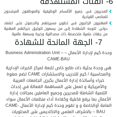
6- الفئات المستهدفة
المديرون فى جميع الأقسام الوظيفية والموظفون المرشحون
للمناصب القيادية
المهنيون الراغبون فى تطوير مسيرتهم والحصول على اعتماد
دولى: تتوجه الشهادة إلى من يسعون لتوثيق خبراتهم المهنية
من جهات علمية متخصصة ذات مصداقية وخبرة وسمعة عالمية
7- الجهة المانحة للشهادة
وحدة كيم لإدارة الأعمال – Business Administration Unit –
CAME-BAU
هى وحدة بحثية ذات طابع خاص تابعة لمركز الخبرات الإدارية
والمحاسبية / كيم للتدريب والاستشارات CAME تضم صفوة
خبراء وأساتذة إدارة الأعمال بكبرى الجامعات العربية
والأمريكية و تعمل على المساهمة الفعالة في إحداث
التنمية الشاملة للمديرين وجميع العاملين بمجالات إدارة
الأعمال بما يرفع فاعلية وكفاءة أداء منظمات الأعمال سواء
العامة أوالخاصة و و تقوم وحدة كيم لإدارة الأعمال CAME-
BAU – بالاشراف العلمى والاكاديمى على المحتويات