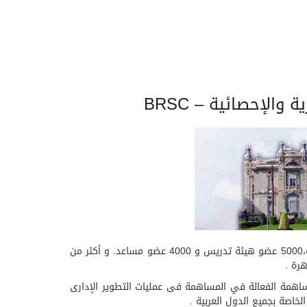
الإحصائية – BRSC
تعتبر جامعة عين شمس أقدم ثالث جامعة مصرية، تتضمن الجامعة 15 كلية و معهدين عاليين, كما تضم أكثر من 180000 طالب و طالبة،5000 عضو هيئة تدريس و 4000 عضو مساعد. و أكثر من
ين شمس تعمل على المساهمة الفعالة في المساهمة فى عمليات التطوير الإدارى
لخاصة بجميع الدول العربية .