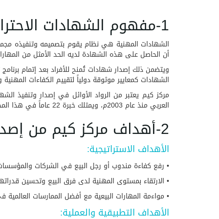
1-مفهوم الشهادات الاحترافية المعتمدة :
الشهادات المهنية هي نظام يقوم بتصميمه وتنفيذه مجموعة
أن الحاصل على هذه الشهادة لديه الحد الأمثل من المهارات
ويتضمن ذلك إصدار شهادات تُمنح للأفراد بعد إتمام برنام
الشهادات كمعايير موثوقة دولياً لتقييم الكفاءات المهني
مركز كيم يعتبر من الرواد الأوائل في إصدار وتنفيذ الش
العربي منذ عام 2003م، ويمتلك خبرة 22 عاماً في هذا المجال.
2-أهداف مركز كيم من إصدار الشهادة
الأهداف الاستراتيجية:
• رفع كفاءة مندوب أو رجل البيع في الشركات والمؤسسات، 
• الارتقاء بمستوى المهنية لدى فرق البيع وتحسين قدرات
• مواءمة المهارات البيعية مع أفضل الممارسات العالمية في
الأهداف التطبيقية والعملية: