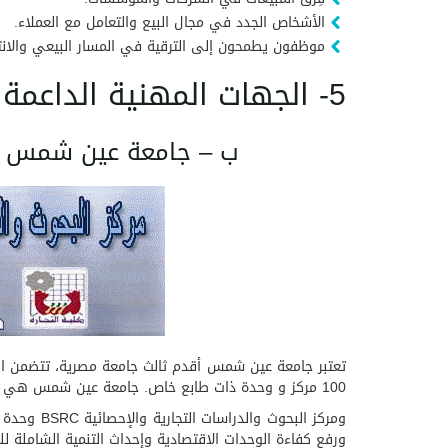
الأشخاص الجدد في مجال البيع والتعامل مع العملاء.
موظفون يطمحون إلى الترقية في المسار البيعي والانتق
5- الجهات المهنية الداعمة للبرنامج :
ب – جامعة عين شمس – كلي
100 مركز و وحدة ذات طابع خاص. جامعة عين شمس هي ثالث جامعات مصر العربية فقد أنشئت في شهر يوليو 1950 تحت بمدينة القاهرة .
ومركز الب
ورفع كفاءة الوحدات الاقتصادية وإحداث التنمية الشاملة للم