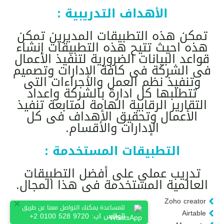
الأهداف التدريبية :
تمكن هذه التطبيقات المديرين تمكن
هذه احيث تتيح هذه التطبيقات إنشاء
قواعد البيانات الضرورية لتنفيذ الأعمال
فى الشركة فى كافة الإدارات وتصميم
وتنفيذ نظم العمل والاجراءات التى
تتطلبها كل ادارة بالشركة واعداد
التقارير الرقابية الهامة لمتابعة تنفيذ
الأعمال وتحقيق الأهداف فى كل
الإدارات والأقسام.
التطبيقات المستخدمة :
تدريب عملي على أفضل التطبيقات
العالمية المستخدمة فى هذا المجال.
×
Zoho creator
للمساعدة يمكنك التواصل معنا عن طريق
Airtable
الواتس اب:
+2 0100 528 9720