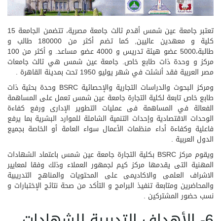
تعتبر جامعة عين شمس أقدم ثالث جامعة مصرية، تتضمن الجامعة 15
كلية و معهدين عاليين, كما تضم أكثر من 180000 طالب و
طالبة،5000 عضو هيئة تدريس و 4000 عضو مساعد. و أكثر من 100
مركز و وحدة ذات طابع خاص. جامعة عين شمس هي ثالث جامعات
مصر العربية فقد أنشئت في شهر يوليو 1950 تحت بمدينة القاهرة .
ومركز البحوث والدراسات التجارية والإحصائية BSRC وحدة بحثية ذات
طابع خاص تابعة لكلية التجارة جامعة عين شمس تعمل على المساهمة
الفعالة في المساهمة فى عمليات التطوير الإدارى ورفع كفاءة
الوحدات الاقتصادية وإحداث التنمية الشاملة للموارد البشرية بما يرفع
فاعلية وكفاءة أداء منظمات الأعمال سواء العامة أو الخاصة بجميع
الدول العربية .
ويقوم مركز BSRC بكلية التجارة جامعة عين شمس باعتماد الشهادات
المهنية التى يقدمها مركز كيم لجمهور العملاء وذلك وفقا لمعايير
الاشراف العلمى والاكاديمى على المحتويات والمناهج التدريبية
والمحاضرين ومتابعة تنفيذ البرامج و التأكد من صحة نتائج الإختبارات و
نسب حضور المشتركين .
6- الأهداف التدريبة للشهادات