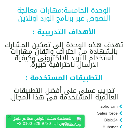
الوحدة الخامسة:مهارات معالجة
النصوص عبر برنامج الورد اونلاين
الأهداف التدريبية :
تهدف هذه الوحدة إلى تمكين المشارك
بالشهادة من احتراف واتقان مهارات
استخدام البريد الالكترونى وكيفية
الارسال باحترافية كبيرة.
التطبيقات المستخدمة :
تدريب عملي على أفضل التطبيقات
العالمية المستخدمة فى هذا المجال.
zoho crm
Sales force
×
للمساعدة يمكنك التواصل معنا عن طريق
Bitrix24
الواتس اب:
+2 0100 528 9720
Hubspot