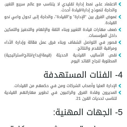
الاعتماد على نمط إدارة تقليدي لا يتناسب مع عالم سريع التغير،
والحاجة لنموذج إدارة/قيادة أحدث.
غموض الفرق بين “الإدارة” و“القيادة”، والحاجة إلى تحول واعي نحو
القيادة.
ضعف مهارات قيادة التغيير وبناء الثقة والإلهام والتحفيز والتمكين
داخل المؤسسات.
قصور في التواصل الشفاف وبناء فرق عمل فعّالة وإدارة الأداء
ومراقبة التقدم والنتائج.
نقص الأساليب القيادية الحديثة (قيمة/إبداع/نتائج/استراتيجية)
المطلوبة لنجاح القائد اليوم.
4- الفئات المستهدفة
الإدارة العليا وأصحاب الشركات ومن في حكمهم من القيادات.
المديرون وقادة الفرق والراغبون في تطوير مهاراتهم القيادية
لتناسب تحديات القرن 21.
5- الجهات المهنية: