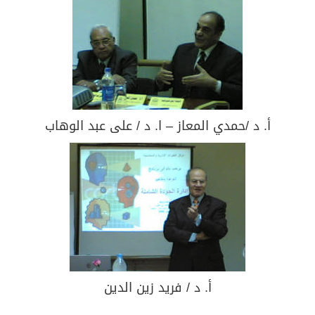
أ. د /حمدي المعاز – ا. د / على عبد الوهاب
أ. د / فريد زين الدين