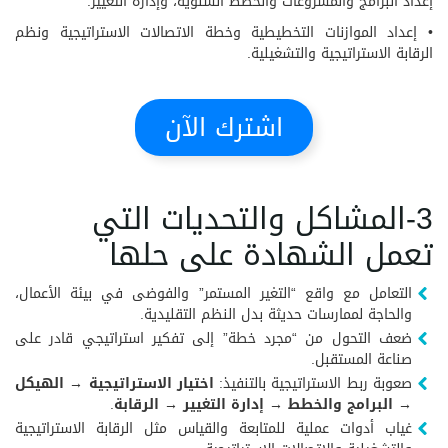
إعداد البرامج والمشروعات والخطط السنوية، وإدارة التغيير.
• إعداد الموازنات التخطيطية وخطة الاتصالات الاستراتيجية ونظم
الرقابة الاستراتيجية والتشغيلية.
اشترك الآن
3-المشاكل والتحديات التي
تعمل الشهادة على حلها
التعامل مع واقع “التغير المستمر” والفوضى في بيئة الأعمال،
والحاجة لممارسات حديثة بدل النظم التقليدية.
ضعف التحول من “مجرد خطة” إلى تفكير استراتيجي قادر على
صناعة المستقبل.
صعوبة ربط الاستراتيجية بالتنفيذ:
اختيار الاستراتيجية → الهيكل
→ البرامج والخطط → إدارة التغيير → الرقابة
.
غياب أدوات عملية للمتابعة والقياس مثل الرقابة الاستراتيجية