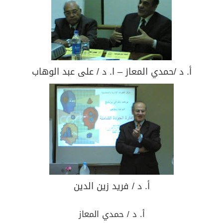
أ. د /حمدي المعاز – ا. د / على عبد الوهاب
أ. د / فريد زين الدين
أ. د / حمدي المعاز