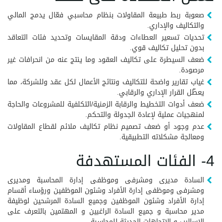
صعوبة ربط طبيعة المقاولات بنظام محاسبي فعّال يدمج المالي
والتكاليف والإداري.
تحديات تسعير العطاءات ودقة المقايسات وتحديد فئات التعاقد
بدون تحليل تكاليف قوي.
ضعف السيطرة على تكاليف العقود وما ينتج عنه من انحرافات غير
مرصودة.
غياب تقارير واضحة للتكاليف ونتائج الأعمال لكل عقد وللشركة، مما
يعطّل القرار الإداري والرقابي.
ضعف أدوات التخطيط والرقابة الزمنية/التكلفية للمشروعات والحاجة
لمنهجيات عملية لإعادة الجدولة والتحكم.
عدم وجود أو ضعف تصميم نظام تكاليف ملائم لقطاع المقاولات
ومعالجة مشكلاته التطبيقية.
4- الفئات المستهدفة
السادة مديرى ومشرفى وموظفى إدارة المحاسبة ومديرى
ومشرفى وموظفى إدارة الأفراد وشئون الموظفين ورؤساء أقسام
إدارة الأفراد وشئون الموظفين وجميع السادة المرشحين لوظيفة
مدير محاسبة و جميع السادة الراغبين و المهتمين بالتعرف على
الاساليب و الاتجاهات الحديثة للمحاسبة.