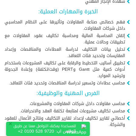
شهادة الإنجاز المهني
الخبرة والمهارات العملية:
فهم خصائص صناعة المقاولات وتأثيرها على النظام المحاسبي
داخل شركات المقاولات.
إتقان المحاسبة المالية ومحاسبة تكاليف عقود المقاولات مع
تطبيقات وحالات عملية.
تحليل بيانات التكاليف لدراسة العطاءات والمناقصات وإعداد
المقايسات وتحديد فئات التعاقد.
تطبيق أساليب التخطيط والرقابة على تكاليف المشروعات باستخدام
أدوات كمية مثل Gantt وPERT (وقت/تكلفة) وإعادة الجدولة
وترشيد الموارد.
محاسب عطاءات وتسعير لدراسة المناقصات وتحديد فئات التعاقد.
الفرص المهنية والوظيفية:
محاسب مقاولات داخل شركات المقاولات والمشروعات.
محاسب تكاليف مشروعات لمتابعة تكلفة العقد والانحرافات.
أخصائي تقارير تكاليف لإعداد تقارير التكاليف ونتائج الأعمال للعقود
×
والشركة.
للمساعدة يمكنك التواصل معنا عن طريق
الواتس اب:
+2 0100 528 9720