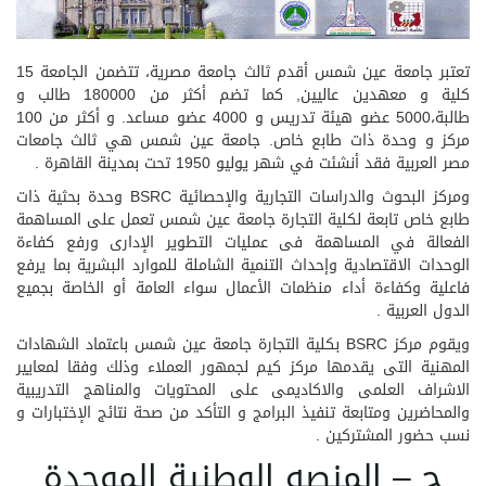
تعتبر جامعة عين شمس أقدم ثالث جامعة مصرية، تتضمن الجامعة 15
كلية و معهدين عاليين, كما تضم أكثر من 180000 طالب و
طالبة،5000 عضو هيئة تدريس و 4000 عضو مساعد. و أكثر من 100
مركز و وحدة ذات طابع خاص. جامعة عين شمس هي ثالث جامعات
مصر العربية فقد أنشئت في شهر يوليو 1950 تحت بمدينة القاهرة .
ومركز البحوث والدراسات التجارية والإحصائية BSRC وحدة بحثية ذات
طابع خاص تابعة لكلية التجارة جامعة عين شمس تعمل على المساهمة
الفعالة في المساهمة فى عمليات التطوير الإدارى ورفع كفاءة
الوحدات الاقتصادية وإحداث التنمية الشاملة للموارد البشرية بما يرفع
فاعلية وكفاءة أداء منظمات الأعمال سواء العامة أو الخاصة بجميع
الدول العربية .
ويقوم مركز BSRC بكلية التجارة جامعة عين شمس باعتماد الشهادات
المهنية التى يقدمها مركز كيم لجمهور العملاء وذلك وفقا لمعايير
الاشراف العلمى والاكاديمى على المحتويات والمناهج التدريبية
والمحاضرين ومتابعة تنفيذ البرامج و التأكد من صحة نتائج الإختبارات و
نسب حضور المشتركين .
ج – المنصه الوطنية الموحدة