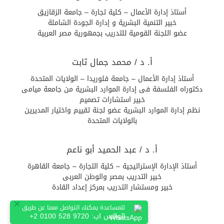
أستاذ إدارة الأعمال – كلية تجارة – جامعة الزقازيق
خبير التنمية البشرية و إدارة الجودة الشاملة
عضو اللجنة القومية للتدريب بجمهورية مصر العربية
أ. د / محمد جمال ثابت
أستاذ إدارة الأعمال – جامعة فلوريدا – الولايات المتحدة
دكتوراه الفلسفة فى إدارة الموارد البشرية من جامعة ميامى
خبير استشارات تصميم
نظم إدارة الموارد البشرية عضو لجنة تقييم واختيار المديرين
بالولايات المتحدة
أ. د / عبد الحميد أبو ناعم
أستاذ الإدارة الإستراتيجية – كلية التجارة – جامعة القاهرة
خبير التدريب بمصر والوطن العربى
خبير ومستشار التدريب بمركز إعداد القادة
×
للمساعدة يمكنك التواصل معنا عن طريق
أ. د / أيمن عشوش
الواتس اب:
+2 0100 528 9720