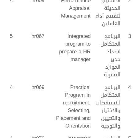
2
الاساليب
Performance
hr009
4
الحديثة
Appraisal
لتقييم أداء
Management
العاملين
3
البرنامج
Integrated
hr067
5
المتكامل
program to
لاعداد
prepare a HR
مدير
manager
الموارد
البشرية
4
البرنامج
Practical
hr069
4
المتكامل
Program in
للاستقطاب
recruitment,
والاختيار
Selecting,
والتعيين
Placement and
والتوجيه
Orientation