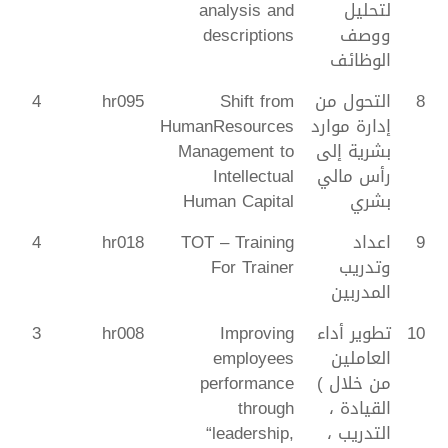
لتحليل
analysis and
ووصف
descriptions
الوظائف
8
التحول من
Shift from
hr095
4
إدارة موارد
HumanResources
بشرية إلى
Management to
رأس مالي
Intellectual
بشري
Human Capital
9
اعداد
TOT – Training
hr018
4
وتدريب
For Trainer
المدربين
10
تطوير أداء
Improving
hr008
3
العاملين
employees
من خلال )
performance
القيادة ،
through
التدريب ،
“leadership,