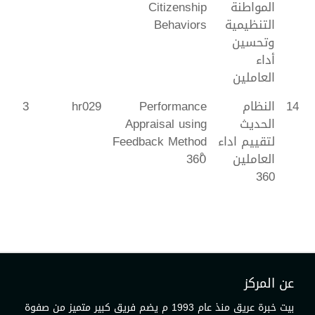
المواطنة
Citizenship
التنظيمية
Behaviors
وتحسين
أداء
العاملين
14
النظام
Performance
hr029
3
الحديث
Appraisal using
لتقييم اداء
Feedback Method
العاملين
360ْ
360
عن المركز
بيت خبرة عريق منذ عام 1993 م يضم فريق كبير متميز من صفوة