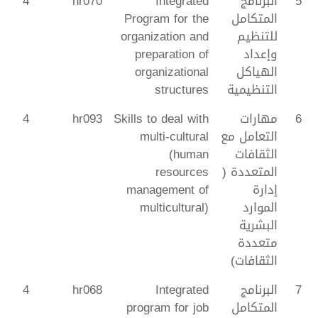
5
البرنامج
Integrated
hr070
4
المتكامل
Program for the
للتنظيم
organization and
وإعداد
preparation of
الهياكل
organizational
التنظيمية
structures
6
مهارات
Skills to deal with
hr093
4
التعامل مع
multi-cultural
الثقافات
(human
المتعددة (
resources
إدارة
management of
الموارد
multicultural)
البشرية
متعددة
الثقافات)
7
البرنامج
Integrated
hr068
4
المتكامل
program for job