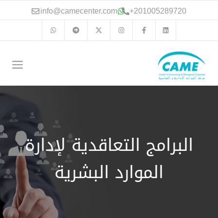
نتقل
info@camecenter.com
+
201005289720
لى
لمحتوى
الق
البرامج التعاقدية لإدارة
الموارد البشرية