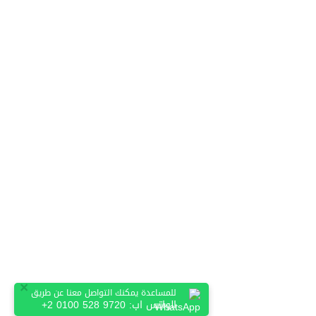
×
للمساعدة يمكنك التواصل معنا عن طريق
الواتس اب:
+2 0100 528 9720