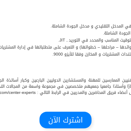
 في المدخل التقليدي و مدخل الجودة الشاملة.
لجودة الشاملة.
يت المناسب والمحدد في التوريد ـ JIT.
 المشتريات و المخازن وفقا للأيزو 9000.
نيين الممارسين للمهنة والمستشارين الدوليين البارعين وكبار أساتذة الجا
ية ويصل عددهم إلى 150 خبيرًا ومستشارًا وأستاذا جامعيا جمعيهم متخصصين في مجموعة واسعة من
أعضاء فريق المحاضرين والمدربين في الرابط التالي :
.com/center-experts
اشترك الآن