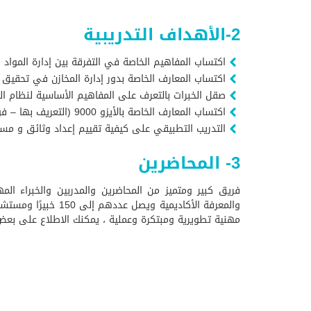
2-الأهداف التدريبية
اكتساب المفاهيم الخاصة في التفرقة بين إدارة المواد
اكتساب المعارف الخاصة بدور إدارة المخازن في تحقيق ا
صقل الخبرات بالتعرف على المفاهيم الأساسية لنظام التوق
اكتساب المعارف الخاصة بالأيزو 9000 (التعريف بها – فوائدها – مراحلها – خطواتها) و التعرف على متطلباتها في إدارة المشتريات و المخازن.
التدريب التطبيقي على كيفية تقييم إعداد وثائق و مستندات
3- المحاضرين
فريق كبير ومتميز من المحاضرين والمدربين والخبراء المه
والمعرفة الأكاديم
مهنية تطويرية ومبتكرة وعملية ، يمكنك الاطلاع على بعض 