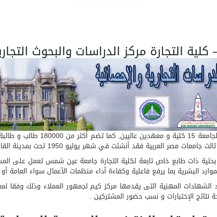
ة التجارة مركز الدراسات والبحوث التجارية وا
حوث والدراسات التجارية والإحصائية BSRC وحدة بحثية ذات طابع خاص تابعة لكلية التجارة جامعة ع
وارد البشرية بما يرفع فاعلية وكفاءة أداء منظمات الأعمال سواء العامة أو ا
 شمس باعتماد الشهادات المهنية التى يقدمها مركز كيم لجمهور العملاء وذلك وفق
حة نتائج الإختبارات و نسب حضور المشتركين .