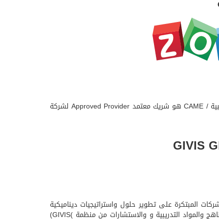
شركة ZOHO تعد من الشركات العالمية الرائدة في مجال تطبيقات الحوسبة السحابية منذ عام 2005م ومركز الخبرات الإدارية والمحاسبية / CAME هو شريك معتمد Approved Provider لشركة
دة الشركات المبتكرة على تطوير حلول واستراتيجيات ديناميكية
ناجحة ، ومركز كيم CAME يعد من المراكز التدريبية الفريدة في الوطن العربي الحاصل على رخصة دولية ومعتمد دوليا في مجال المناهج والمواد التدريبية و والاستشارات من منظمة )GIVIS)