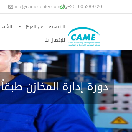
نتقل
info@camecenter.com
+
201005289720
لى
لمحتوى
الرئيسية
عن المركز
الشهاد
للإتصال بنا
دورة إدارة المخازن طبقاً لم