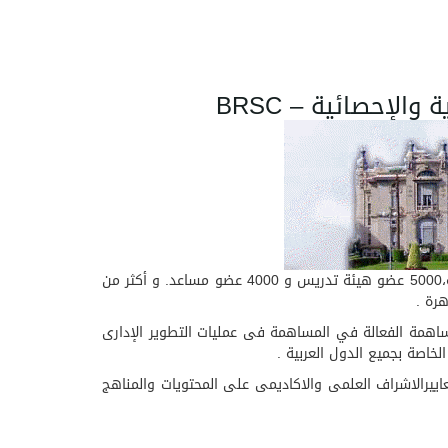
لإحصائية – BRSC
تعتبر جامعة عين شمس أقدم ثالث جامعة مصرية، تتضمن الجامعة 15 كلية و معهدين عاليين, كما تضم أكثر من 180000 طالب و طالبة،5000 عضو هيئة تدريس و 4000 عضو مساعد. و أكثر من
ين شمس تعمل على المساهمة الفعالة في المساهمة فى عمليات التطوير الإدارى
لخاصة بجميع الدول العربية .
ا لمعاييرالاشراف العلمى والاكاديمى على المحتويات والمناهج