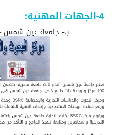
4-الجهات المهنية:
ب- جامعة عين شمس – كلي
100 مركز و وحدة ذات طابع خاص. جامعة عين شمس هي ثالث جامعات مصر العربية فقد أنشئت في شهر يوليو 1950 تحت بمدينة القاهرة .
ومركز الب
ورفع كفاءة الوحدات الاقتصادية وإحداث التنمية الشاملة للم
ويقوم مركز BSRC بكلية التجارة جامعة عين
التدريبية والمحاضرين ومتابعة تنفيذ البرامج و التأكد من ص