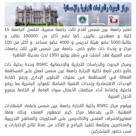
تعتبر جامعة عين شمس أقدم ثالث جامعة مصرية، تتضمن الجامعة 15
كلية و معهدين عاليين, كما تضم أكثر من 180000 طالب و
طالبة،5000 عضو هيئة تدريس و 4000 عضو مساعد. و أكثر من 100
مركز و وحدة ذات طابع خاص. جامعة عين شمس هي ثالث جامعات
مصر العربية فقد أنشئت في شهر يوليو 1950 تحت بمدينة القاهرة .
ومركز البحوث والدراسات التجارية والإحصائية BSRC وحدة بحثية ذات
طابع خاص تابعة لكلية التجارة جامعة عين شمس تعمل على المساهمة
الفعالة في المساهمة فى عمليات التطوير الإدارى ورفع كفاءة
الوحدات الاقتصادية وإحداث التنمية الشاملة للموارد البشرية بما يرفع
فاعلية وكفاءة أداء منظمات الأعمال سواء العامة أو الخاصة بجميع
الدول العربية .
ويقوم مركز BSRC بكلية التجارة جامعة عين شمس باعتماد الشهادات
المهنية التى يقدمها مركز كيم لجمهور العملاء وذلك وفقا
لمعاييرالاشراف العلمى والاكاديمى على المحتويات والمناهج التدريبية
والمحاضرين ومتابعة تنفيذ البرامج و التأكد من صحة نتائج الإختبارات و
نسب حضور المشتركين .