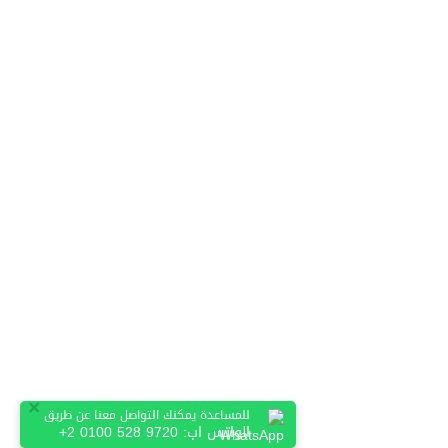
×
للمساعدة يمكنك التواصل معنا عن طريق
الواتس اب:
+2 0100 528 9720