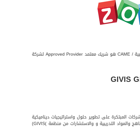
شركة ZOHO تعد من الشركات العالمية الرائدة في مجال تطبيقات الحوسبة السحابية منذ عام 2005م ومركز الخبرات الإدارية والمحاسبية / CAME هو شريك معتمد Approved Provider لشركة
دة الشركات المبتكرة على تطوير حلول واستراتيجيات ديناميكية
ناجحة ، ومركز كيم CAME يعد من المراكز التدريبية الفريدة في الوطن العربي الحاصل على رخصة دولية ومعتمد دوليا في مجال المناهج والمواد التدريبية و والاستشارات من منظمة )GIVIS)