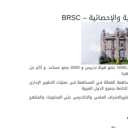
لإحصائية – BRSC
تعتبر جامعة عين شمس أقدم ثالث جامعة مصرية، تتضمن الجامعة 15 كلية و معهدين عاليين, كما تضم أكثر من 180000 طالب و طالبة،5000 عضو هيئة تدريس و 4000 عضو مساعد. و أكثر من
ين شمس تعمل على المساهمة الفعالة في المساهمة فى عمليات التطوير الإدارى
لخاصة بجميع الدول العربية .
ا لمعاييرالاشراف العلمى والاكاديمى على المحتويات والمناهج