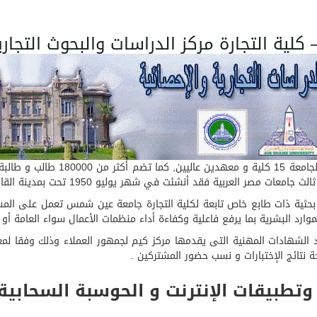
ة التجارة مركز الدراسات والبحوث التجارية وا
حوث والدراسات التجارية والإحصائية BSRC وحدة بحثية ذات طابع خاص تابعة لكلية التجارة جامعة ع
وارد البشرية بما يرفع فاعلية وكفاءة أداء منظمات الأعمال سواء العامة أو ا
 شمس باعتماد الشهادات المهنية التى يقدمها مركز كيم لجمهور العملاء وذلك وفق
حة نتائج الإختبارات و نسب حضور المشتركين .
تطبيقات الإنترنت و الحوسبة السحابية