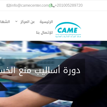
نتقل
info@camecenter.com
+
201005289720
لى
لمحتوى
الرئيسية
عن المركز
الشهاد
للإتصال بنا
دورة أساليب منع الخس