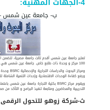
4-الجهات المهنية:
ب- جامعة عين شمس – كلي
100 مركز و وحدة ذات طابع خاص. جامعة عين شمس هي ثالث جامعات مصر العربية فقد أنشئت في شهر يوليو 1950 تحت بمدينة القاهرة .
ومركز الب
ورفع كفاءة الوحدات الاقتصادية وإحداث التنمية الشاملة للم
ويقوم مركز BSRC بكلية التجارة جامعة عين
التدريبية والمحاضرين ومتابعة تنفيذ البرامج و التأكد من ص
ث-شركة زوهو للتحول الرقمى و