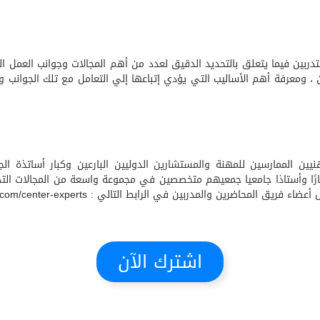
دربين فيما يتعلق بالتحديد الدقيق لعدد من أهم المجالات وجوانب العمل 
 ومعرفة أهم الأساليب التي يؤدي إتباعها إلي التعامل مع تلك الجوانب ومجا
نيين الممارسين للمهنة والمستشارين الدوليين البارعين وكبار أساتذة الجا
ية ويصل عددهم إلى 150 خبيرًا ومستشارًا وأستاذا جامعيا جمعيهم متخصصين في مجموعة واسعة من
أعضاء فريق المحاضرين والمدربين في الرابط التالي :
.com/center-experts
اشترك الآن