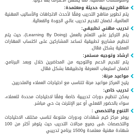
والمؤسسات العالمية، مما يسهل الاعتراف بها دوليًا.
مناهج تدريبية حديثة ومعتمدة:
يتم تطوير مناهج التدريب وفقًا لأحدث الاتجاهات والأساليب المهنية
العالمية، لضمان تقديم تدريب عالي الجودة والفعالية.
تدريب مهني تطبيقي:
يتم التركيز على التعلم بالعمل (Learning By Doing)، حيث يتم
تنظيم مشاريع تطبيقية تساعد المشاركين على اكتساب المهارات
العملية بشكل فعّال.
ارشاد وتوجيه مستمر:
يتم تقديم الدعم والتوجيه من المحاضرين خلال وبعد البرنامج،
لضمان استيعاب المعرفة وتطبيقها بشكل فعّال.
مواعيد مرنة:
يتيح المركز مواعيد مرنة تتناسب مع احتياجات العملاء والمتدربين.
تدريب خاص:
يمكن تنظيم دورات تدريبية خاصة وفقًا لاحتياجات محددة للعملاء،
سواء بالحضور الفعلي أو عبر الإنترنت بث حي مباشر.
التنوع والتخصص :
يوفر مركز كيم شهادات ودورات متنوعة تناسب مختلف الاحتياجات
والتخصصات ،فى جميع مجالات التدريب حيث يتوفر أكثر من 100
شهادة مهنية معتمدة و1500 برنامج تدريبي