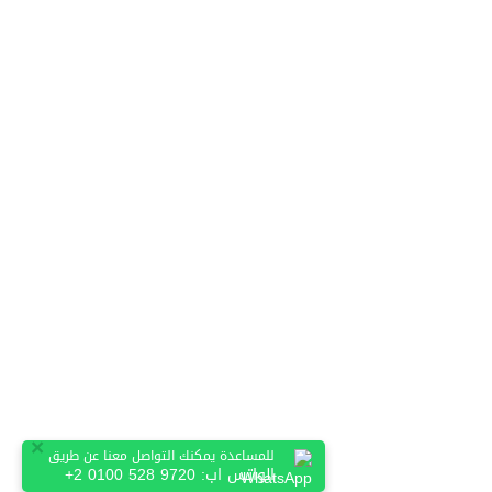
×
للمساعدة يمكنك التواصل معنا عن طريق
الواتس اب:
+2 0100 528 9720