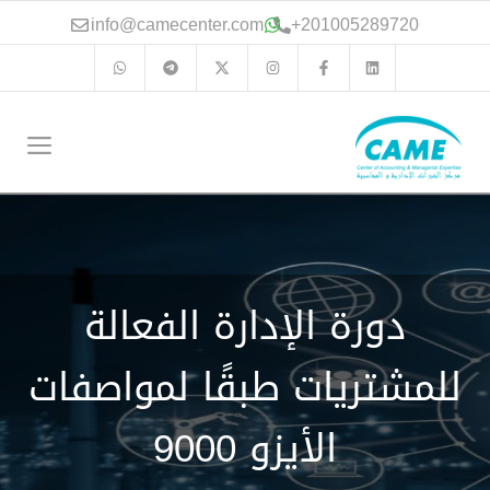
نتقل
info@camecenter.com
+
201005289720
لى
لمحتوى
الق
دورة الإدارة الفعالة
للمشتريات طبقًا لمواصفات
الأيزو 9000