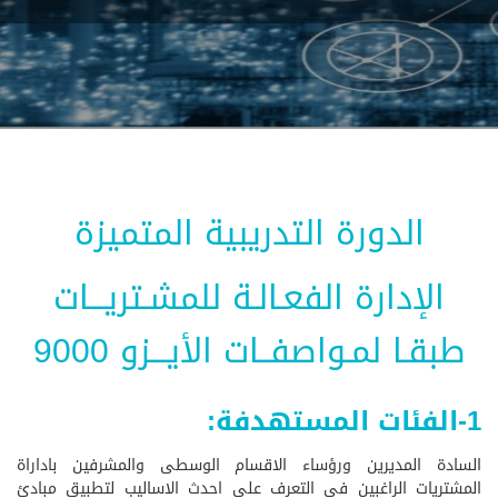
الدورة التدريبية المتميزة
الإدارة الفعـالـة للمشـتريـــات
طبقـا لمـواصفــات الأيـــزو 9000
1-الفئات المستهدفة:
السادة المديرين ورؤساء الاقسام الوسطى والمشرفين باداراة
المشتريات الراغبين فى التعرف على احدث الاساليب لتطبيق مبادئ