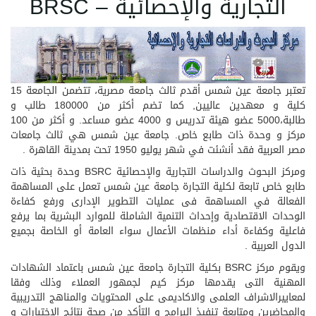
التجارية والإحصائية – BRSC
تعتبر جامعة عين شمس أقدم ثالث جامعة مصرية، تتضمن الجامعة 15
كلية و معهدين عاليين, كما تضم أكثر من 180000 طالب و
طالبة،5000 عضو هيئة تدريس و 4000 عضو مساعد. و أكثر من 100
مركز و وحدة ذات طابع خاص. جامعة عين شمس هي ثالث جامعات
مصر العربية فقد أنشئت في شهر يوليو 1950 تحت بمدينة القاهرة .
ومركز البحوث والدراسات التجارية والإحصائية BSRC وحدة بحثية ذات
طابع خاص تابعة لكلية التجارة جامعة عين شمس تعمل على المساهمة
الفعالة في المساهمة فى عمليات التطوير الإدارى ورفع كفاءة
الوحدات الاقتصادية وإحداث التنمية الشاملة للموارد البشرية بما يرفع
فاعلية وكفاءة أداء منظمات الأعمال سواء العامة أو الخاصة بجميع
الدول العربية .
ويقوم مركز BSRC بكلية التجارة جامعة عين شمس باعتماد الشهادات
المهنية التى يقدمها مركز كيم لجمهور العملاء وذلك وفقا
لمعاييرالاشراف العلمى والاكاديمى على المحتويات والمناهج التدريبية
والمحاضرين ومتابعة تنفيذ البرامج و التأكد من صحة نتائج الإختبارات و