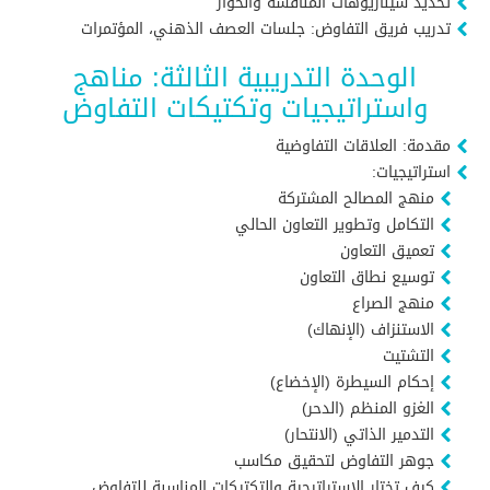
تحديد سيناريوهات المناقشة والحوار
تدريب فريق التفاوض: جلسات العصف الذهني، المؤتمرات
الوحدة التدريبية الثالثة: مناهج
واستراتيجيات وتكتيكات التفاوض
مقدمة: العلاقات التفاوضية
استراتيجيات:
منهج المصالح المشتركة
التكامل وتطوير التعاون الحالي
تعميق التعاون
توسيع نطاق التعاون
منهج الصراع
الاستنزاف (الإنهاك)
التشتيت
إحكام السيطرة (الإخضاع)
الغزو المنظم (الدحر)
التدمير الذاتي (الانتحار)
جوهر التفاوض لتحقيق مكاسب
كيف تختار الاستراتيجية والتكتيكات المناسبة للتفاوض