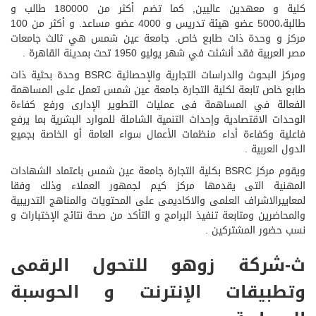
كلية و معهدين عاليين, كما تضم أكثر من 180000 طالب و
طالبة،5000 عضو هيئة تدريس و 4000 عضو مساعد. و أكثر من 100
مركز و وحدة ذات طابع خاص. جامعة عين شمس هي ثالث جامعات
مصر العربية فقد أنشئت في شهر يوليو 1950 تحت بمدينة القاهرة .
ومركز البحوث والدراسات التجارية والإحصائية BSRC وحدة بحثية ذات
طابع خاص تابعة لكلية التجارة جامعة عين شمس تعمل على المساهمة
الفعالة في المساهمة فى عمليات التطوير الإدارى ورفع كفاءة
الوحدات الاقتصادية وإحداث التنمية الشاملة للموارد البشرية بما يرفع
فاعلية وكفاءة أداء منظمات الأعمال سواء العامة أو الخاصة بجميع
الدول العربية .
ويقوم مركز BSRC بكلية التجارة جامعة عين شمس باعتماد الشهادات
المهنية التى يقدمها مركز كيم لجمهور العملاء وذلك وفقا
لمعاييرالاشراف العلمى والاكاديمى على المحتويات والمناهج التدريبية
والمحاضرين ومتابعة تنفيذ البرامج و التأكد من صحة نتائج الإختبارات و
نسب حضور المشتركين .
ث-شركة زوهو للتحول الرقمى
وتطبيقات الإنترنت و الحوسبة