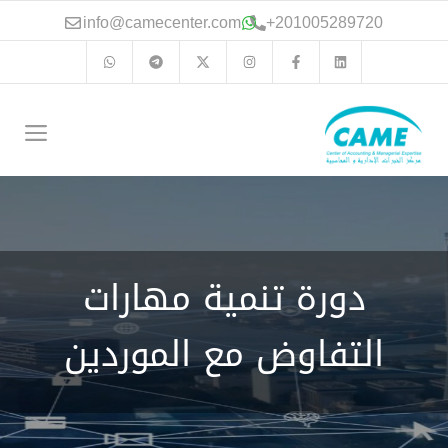
نتقل
info@camecenter.com
+
201005289720
لى
لمحتوى
الق
دورة تنمية مهارات
التفاوض مع الموردين