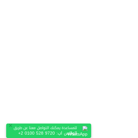
×
للمساعدة يمكنك التواصل معنا عن طريق
الواتس اب:
+2 0100 528 9720