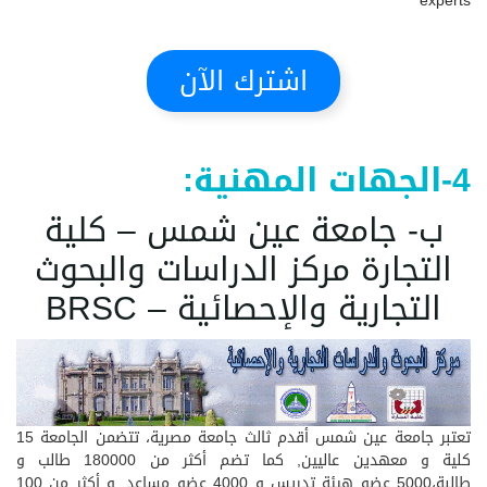
experts
اشترك الآن
4-الجهات المهنية:
ب- جامعة عين شمس – كلية
التجارة مركز الدراسات والبحوث
التجارية والإحصائية – BRSC
تعتبر جامعة عين شمس أقدم ثالث جامعة مصرية، تتضمن الجامعة 15
كلية و معهدين عاليين, كما تضم أكثر من 180000 طالب و
طالبة،5000 عضو هيئة تدريس و 4000 عضو مساعد. و أكثر من 100