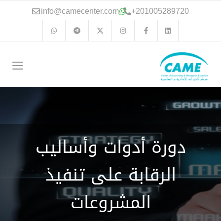
نتقل
info@camecenter.com
+
201005289720
لى
لمحتوى
الق
دورة أدوات وأساليب
الرقابة على تنفيذ
المشروعات