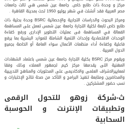
مركز و وحدة ذات طابع خاص. جامعة عين شمس هي ثالث جامعات
مصر العربية فقد أنشئت في شهر يوليو 1950 تحت بمدينة القاهرة .
ومركز البحوث والدراسات التجارية والإحصائية BSRC وحدة بحثية ذات
طابع خاص تابعة لكلية التجارة جامعة عين شمس تعمل على المساهمة
الفعالة في المساهمة فى عمليات التطوير الإدارى ورفع كفاءة
الوحدات الاقتصادية وإحداث التنمية الشاملة للموارد البشرية بما يرفع
فاعلية وكفاءة أداء منظمات الأعمال سواء العامة أو الخاصة بجميع
الدول العربية .
ويقوم مركز BSRC بكلية التجارة جامعة عين شمس باعتماد الشهادات
المهنية التى يقدمها مركز كيم لجمهور العملاء وذلك وفقا
لمعاييرالاشراف العلمى والاكاديمى على المحتويات والمناهج التدريبية
والمحاضرين ومتابعة تنفيذ البرامج و التأكد من صحة نتائج الإختبارات و
نسب حضور المشتركين .
ث-شركة زوهو للتحول الرقمى
وتطبيقات الإنترنت و الحوسبة
السحابية