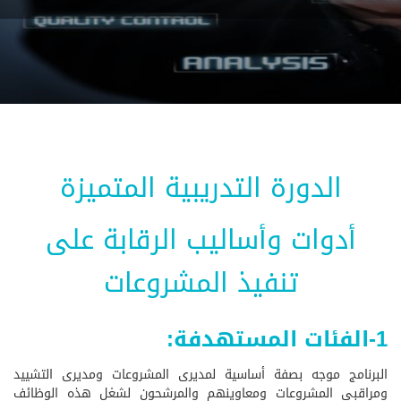
الدورة التدريبية المتميزة
أدوات وأساليب الرقابة على
تنفيذ المشروعات
1-الفئات المستهدفة:
البرنامج موجه بصفة أساسية لمديرى المشروعات ومديرى التشييد
ومراقبى المشروعات ومعاوينهم والمرشحون لشغل هذه الوظائف