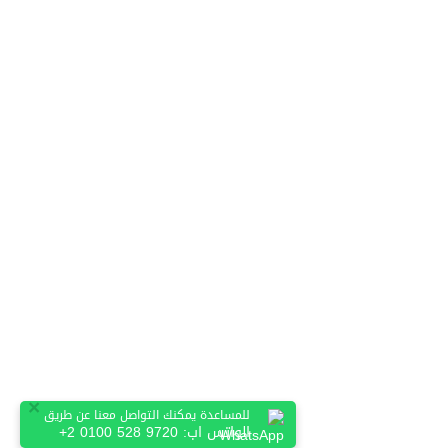
×
للمساعدة يمكنك التواصل معنا عن طريق
الواتس اب:
+2 0100 528 9720