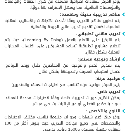
يوفر المركز شهادات احترافية معتمدة من كبرى الجهات والجامعات
والمؤسسات العالمية، مما يسهل الاعتراف بها دوليًا.
مناهج تدريبية حديثة ومعتمدة:
يتم تطوير مناهج التدريب وفقًا لأحدث الاتجاهات والأساليب المهنية
العالمية، لضمان تقديم تدريب عالي الجودة والفعالية.
تدريب مهني تطبيقي:
يتم التركيز على التعلم بالعمل (Learning By Doing)، حيث يتم
تنظيم مشاريع تطبيقية تساعد المشاركين على اكتساب المهارات
العملية بشكل فعّال.
ارشاد وتوجيه مستمر:
يتم تقديم الدعم والتوجيه من المحاضرين خلال وبعد البرنامج،
لضمان استيعاب المعرفة وتطبيقها بشكل فعّال.
مواعيد مرنة:
يتيح المركز مواعيد مرنة تتناسب مع احتياجات العملاء والمتدربين.
تدريب خاص:
يمكن تنظيم دورات تدريبية خاصة وفقًا لاحتياجات محددة للعملاء،
سواء بالحضور الفعلي أو عبر الإنترنت بث حي مباشر.
التنوع والتخصص :
يوفر مركز كيم شهادات ودورات متنوعة تناسب مختلف الاحتياجات
والتخصصات ،فى جميع مجالات التدريب حيث يتوفر أكثر من 100
شهادة مهنية معتمدة و1500 برنامج تدريبي