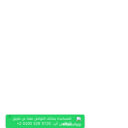
×
للمساعدة يمكنك التواصل معنا عن طريق
الواتس اب:
+2 0100 528 9720