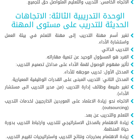
الاتجاه الخامس: التدريب والتعليم المتواصل حق للجميع.
الوحدة التدريبية الثالثة: الاتجاهات
الحديثة للتدريب على مستوى المهنة
تغير أسم مهنة التدريب إلى مهنة التعلم في بيئة العمل
واستشارة الأداء.
التدريب الذاتي.
الفرد هو المسؤول الوحيد عن تنمية مهاراته.
تأثير مفهوم الوصول لقمة الأداء على مداخل تصميم التدريب:
المدخل الأول: تدريب موجهه للأداء.
المدخل الثاني: التدريب المبنى على القدرات الوظيفية المعيارية.
تغير طبيعة وظائف إدارة التدريب (من مدير التدريب الى مستشار
الأداء).
الاتجاه نحو زيادة الاعتماد على الموردين الخارجيين لخدمات التدريب
(outsourcing).
التعلم والتدريب عن بعد.
زيادة الاهتمام بالمدخل الاستراتيجي للتدريب وارتباط التدريب بدورة
حياة المنظمة.
زيادة الاهتمام بمخرجات ونتائج التدريب واستراتيجيات تقييم التدريب.