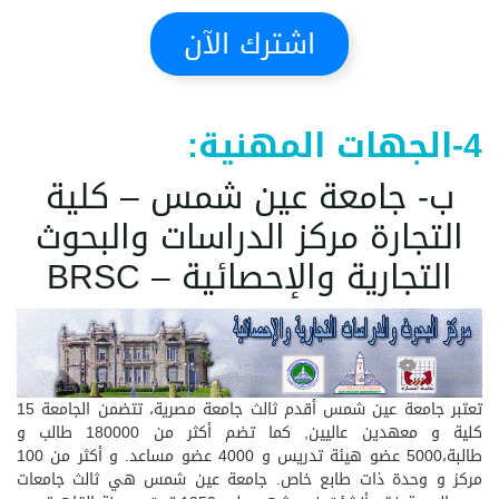
اشترك الآن
4-الجهات المهنية:
ب- جامعة عين شمس – كلية
التجارة مركز الدراسات والبحوث
التجارية والإحصائية – BRSC
تعتبر جامعة عين شمس أقدم ثالث جامعة مصرية، تتضمن الجامعة 15
كلية و معهدين عاليين, كما تضم أكثر من 180000 طالب و
طالبة،5000 عضو هيئة تدريس و 4000 عضو مساعد. و أكثر من 100
مركز و وحدة ذات طابع خاص. جامعة عين شمس هي ثالث جامعات