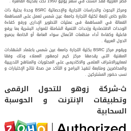
مصر العربية فقد أنشئت في شهر يوليو 1950 تحت بمدينة القاهرة .
ومركز البحوث والدراسات التجارية والإحصائية BSRC وحدة بحثية ذات
طابع خاص تابعة لكلية التجارة جامعة عين شمس تعمل على المساهمة
الفعالة في المساهمة فى عمليات التطوير الإدارى ورفع كفاءة
الوحدات الاقتصادية وإحداث التنمية الشاملة للموارد البشرية بما يرفع
فاعلية وكفاءة أداء منظمات الأعمال سواء العامة أو الخاصة بجميع
الدول العربية .
ويقوم مركز BSRC بكلية التجارة جامعة عين شمس باعتماد الشهادات
المهنية التى يقدمها مركز كيم لجمهور العملاء وذلك وفقا
لمعاييرالاشراف العلمى والاكاديمى على المحتويات والمناهج التدريبية
والمحاضرين ومتابعة تنفيذ البرامج و التأكد من صحة نتائج الإختبارات و
نسب حضور المشتركين .
ث-شركة زوهو للتحول الرقمى
وتطبيقات الإنترنت و الحوسبة
السحابية