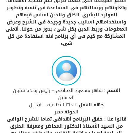
القيم الموحدة التى جمعت فريق كيم لتحديد الأهداف.
وتعاونهم ورسالتهم فى المساعدة فى تنمية وتطوير
الموارد البشرى. الخلق والدين اساس قيمهم
واستخدامهم اساليب جديدة وجيدة فى الشرح وعرض
المعلومات وربط الدين بكل شىء يدور من حولنا. أتمنى
المشاركة مع كيم فى أي برنامج لانه استفادة من كل
شىء
الاسم
: شاهر مسعود الدماطى – رئيس وحدة شئون
العاملين
جهة العمل
:الدلتا الصناعية – ايديال
الدولة
مصر
قالوا عنا : حقق البرنامج أهدافى تماما للشرح الوافى
من السيد الأستاذ الدكتور المحاضر ومعرفة الطرق