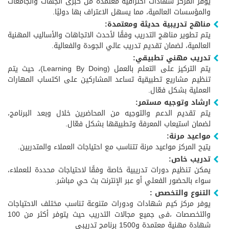
يوفر المركز شهادات احترافية معتمدة من كبرى الجهات والجامعات
والمؤسسات العالمية، مما يسهل الاعتراف بها دوليًا.
مناهج تدريبية حديثة ومعتمدة:
يتم تطوير مناهج التدريب وفقًا لأحدث الاتجاهات والأساليب المهنية
العالمية، لضمان تقديم تدريب عالي الجودة والفعالية.
تدريب مهني تطبيقي:
يتم التركيز على التعلم بالعمل (Learning By Doing)، حيث يتم
تنظيم مشاريع تطبيقية تساعد المشاركين على اكتساب المهارات
العملية بشكل فعّال.
ارشاد وتوجيه مستمر:
يتم تقديم الدعم والتوجيه من المحاضرين خلال وبعد البرنامج،
لضمان استيعاب المعرفة وتطبيقها بشكل فعّال.
مواعيد مرنة:
يتيح المركز مواعيد مرنة تتناسب مع احتياجات العملاء والمتدربين.
تدريب خاص:
يمكن تنظيم دورات تدريبية خاصة وفقًا لاحتياجات محددة للعملاء،
سواء بالحضور الفعلي أو عبر الإنترنت بث حي مباشر.
التنوع والتخصص :
يوفر مركز كيم شهادات ودورات متنوعة تناسب مختلف الاحتياجات
والتخصصات ،فى جميع مجالات التدريب حيث يتوفر أكثر من 100
شهادة مهنية معتمدة و1500 برنامج تدريبي