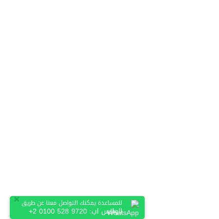
×
للمساعدة يمكنك التواصل معنا عن طريق
الواتس اب:
+2 0100 528 9720