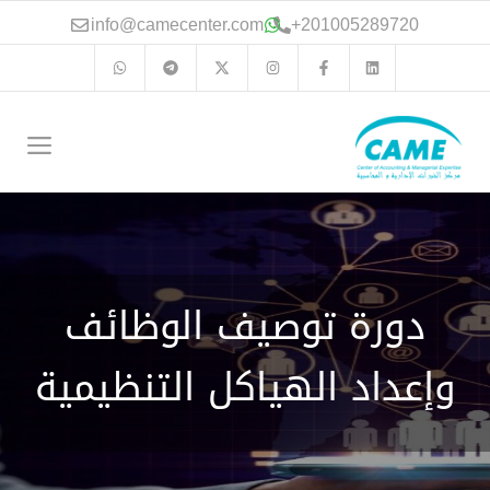
نتقل
info@camecenter.com
+
201005289720
لى
لمحتوى
الق
دورة توصيف الوظائف
وإعداد الهياكل التنظيمية