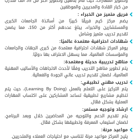
وتطوير المهارات، حيث قام بتأهيل وتطوير أكثر من 35 ألف متدرب
من كبار القادة والمديرين والموظفين
فريق متميز من الخبراء :
يضم مركز كيم فريقًا كبيرًا من أساتذة الجامعات الكبرى
والمستشارين والخبراء، يبلغ عددهم أكثر من 150، مما يضمن
تقديم تدريب متميز وشامل
شهادات احترافية معتمدة عالميًا:
يوفر المركز شهادات احترافية معتمدة من كبرى الجهات والجامعات
والمؤسسات العالمية، مما يسهل الاعتراف بها دوليًا.
مناهج تدريبية حديثة ومعتمدة:
يتم تطوير مناهج التدريب وفقًا لأحدث الاتجاهات والأساليب المهنية
العالمية، لضمان تقديم تدريب عالي الجودة والفعالية.
تدريب مهني تطبيقي:
يتم التركيز على التعلم بالعمل (Learning By Doing)، حيث يتم
تنظيم مشاريع تطبيقية تساعد المشاركين على اكتساب المهارات
العملية بشكل فعّال.
ارشاد وتوجيه مستمر:
يتم تقديم الدعم والتوجيه من المحاضرين خلال وبعد البرنامج،
لضمان استيعاب المعرفة وتطبيقها بشكل فعّال.
مواعيد مرنة:
يتيح المركز مواعيد مرنة تتناسب مع احتياجات العملاء والمتدربين.