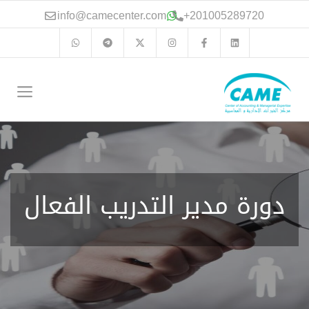
نتقل
info@camecenter.com
+
201005289720
لى
لمحتوى
الق
دورة مدير التدريب الفعال