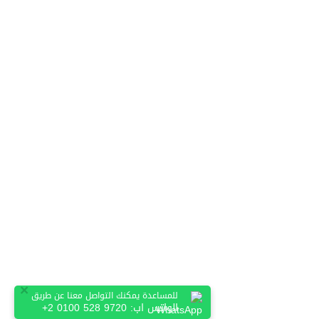
×
للمساعدة يمكنك التواصل معنا عن طريق
الواتس اب:
+2 0100 528 9720