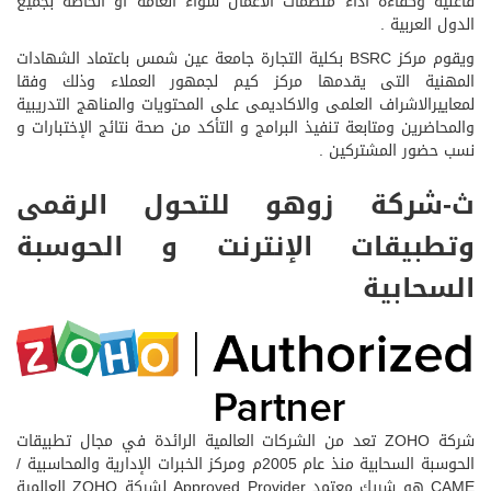
فاعلية وكفاءة أداء منظمات الأعمال سواء العامة أو الخاصة بجميع
الدول العربية .
ويقوم مركز BSRC بكلية التجارة جامعة عين شمس باعتماد الشهادات
المهنية التى يقدمها مركز كيم لجمهور العملاء وذلك وفقا
لمعاييرالاشراف العلمى والاكاديمى على المحتويات والمناهج التدريبية
والمحاضرين ومتابعة تنفيذ البرامج و التأكد من صحة نتائج الإختبارات و
نسب حضور المشتركين .
ث-شركة زوهو للتحول الرقمى
وتطبيقات الإنترنت و الحوسبة
السحابية
شركة ZOHO تعد من الشركات العالمية الرائدة في مجال تطبيقات
الحوسبة السحابية منذ عام 2005م ومركز الخبرات الإدارية والمحاسبية /
CAME هو شريك معتمد Approved Provider لشركة ZOHO العالمية