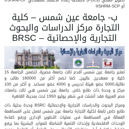
تطوير مهني (PDCs) لأنشطة إعادة الاعتماد لشهادتي SHRM-CP®
أو SHRM-SCP®
ب- جامعة عين شمس – كلية
التجارة مركز الدراسات والبحوث
التجارية والإحصائية – BRSC
تعتبر جامعة عين شمس أقدم ثالث جامعة مصرية، تتضمن الجامعة 15
كلية و معهدين عاليين, كما تضم أكثر من 180000 طالب و
طالبة،5000 عضو هيئة تدريس و 4000 عضو مساعد. و أكثر من 100
مركز و وحدة ذات طابع خاص. جامعة عين شمس هي ثالث جامعات
مصر العربية فقد أنشئت في شهر يوليو 1950 تحت بمدينة القاهرة .
ومركز البحوث والدراسات التجارية والإحصائية BSRC وحدة بحثية ذات
طابع خاص تابعة لكلية التجارة جامعة عين شمس تعمل على المساهمة
الفعالة في المساهمة فى عمليات التطوير الإدارى ورفع كفاءة
الوحدات الاقتصادية وإحداث التنمية الشاملة للموارد البشرية بما يرفع