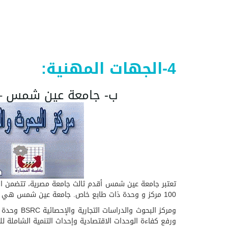
4-الجهات المهنية:
ب- جامعة عين شمس – كلي
100 مركز و وحدة ذات طابع خاص. جامعة عين شمس هي ثالث جامعات مصر العربية فقد أنشئت في شهر يوليو 1950 تحت بمدينة القاهرة .
ومركز الب
ورفع كفاءة الوحدات الاقتصادية وإحداث التنمية الشاملة للم