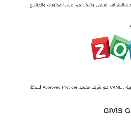
ا لمعاييرالاشراف العلمى والاكاديمى على المحتويات والمناهج
شركة ZOHO تعد من الشركات العالمية الرائدة في مجال تطبيقات الحوسبة السحابية منذ عام 2005م ومركز الخبرات الإدارية والمحاسبية / CAME هو شريك معتمد Approved Provider لشركة