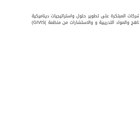
دة الشركات المبتكرة على تطوير حلول واستراتيجيات ديناميكية
ناجحة ، ومركز كيم CAME يعد من المراكز التدريبية الفريدة في الوطن العربي الحاصل على رخصة دولية ومعتمد دوليا في مجال المناهج والمواد التدريبية و والاستشارات من منظمة )GIVIS)