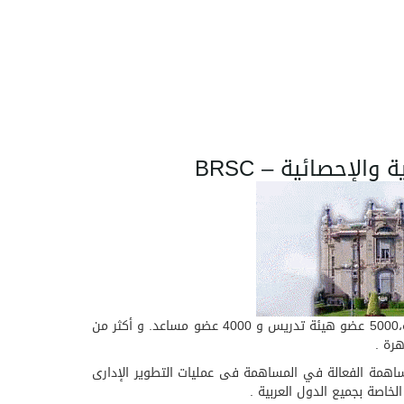
لإحصائية – BRSC
تعتبر جامعة عين شمس أقدم ثالث جامعة مصرية، تتضمن الجامعة 15 كلية و معهدين عاليين, كما تضم أكثر من 180000 طالب و طالبة،5000 عضو هيئة تدريس و 4000 عضو مساعد. و أكثر من
ين شمس تعمل على المساهمة الفعالة في المساهمة فى عمليات التطوير الإدارى
لخاصة بجميع الدول العربية .