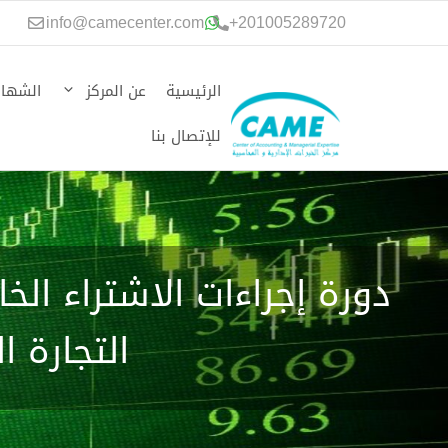
نتقل
info@camecenter.com
+
201005289720
لى
لمحتوى
الرئيسية
عن المركز
الشهاد
للإتصال بنا
دورة إجراءات الاشتراء ال
التجارة ا