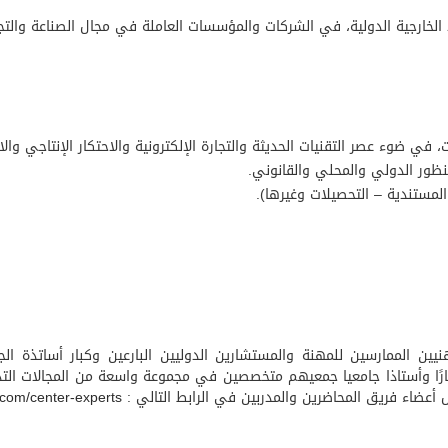
ود الخارجية الدولية، في الشركات والمؤسسات العاملة في مجال الصناعة والتجا
ات، في ضوء عصر التقنيات الحديثة والتجارة الإلكترونية والاحتكار الإنتاجي و
نظور الدولي والمحلي والقانوني.
المستندية – التحصيلات وغيرها).
نيين الممارسين للمهنة والمستشارين الدوليين البارعين وكبار أساتذة الجا
ية ويصل عددهم إلى 150 خبيرًا ومستشارًا وأستاذا جامعيا جمعيهم متخصصين في مجموعة واسعة من
أعضاء فريق المحاضرين والمدربين في الرابط التالي :
.com/center-experts