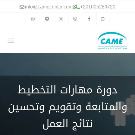
نتقل
info@camecenter.com
+
201005289720
لى
لمحتوى
الق
دورة مهارات التخطيط
والمتابعة وتقويم وتحسين
نتائج العمل