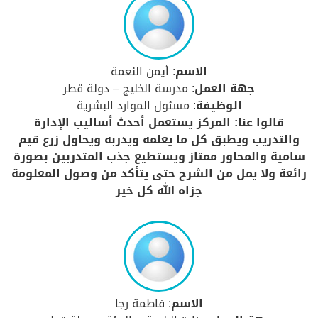
الاسم
: أيمن النعمة
جهة العمل
: مدرسة الخليج – دولة قطر
الوظيفة
: مسئول الموارد البشرية
قالوا عنا: المركز يستعمل أحدث أساليب الإدارة
والتدريب ويطبق كل ما يعلمه ويدربه ويحاول زرع قيم
سامية والمحاور ممتاز ويستطيع جذب المتدربين بصورة
رائعة ولا يمل من الشرح حتى يتأكد من وصول المعلومة
جزاه الله كل خير
الاسم
: فاطمة رجا