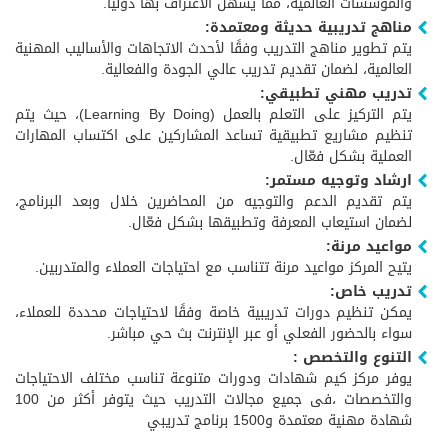
والمؤسسات العالمية، مما يسهل الاعتراف بها دوليًا.
مناهج تدريبية حديثة ومعتمدة:
يتم تطوير مناهج التدريب وفقًا لأحدث الاتجاهات والأساليب المهنية
العالمية، لضمان تقديم تدريب عالي الجودة والفعالية.
تدريب مهني تطبيقي:
يتم التركيز على التعلم بالعمل (Learning By Doing)، حيث يتم
تنظيم مشاريع تطبيقية تساعد المشاركين على اكتساب المهارات
العملية بشكل فعّال.
ارشاد وتوجيه مستمر:
يتم تقديم الدعم والتوجيه من المحاضرين خلال وبعد البرنامج،
لضمان استيعاب المعرفة وتطبيقها بشكل فعّال.
مواعيد مرنة:
يتيح المركز مواعيد مرنة تتناسب مع احتياجات العملاء والمتدربين.
تدريب خاص:
يمكن تنظيم دورات تدريبية خاصة وفقًا لاحتياجات محددة للعملاء،
سواء بالحضور الفعلي أو عبر الإنترنت بث حي مباشر.
التنوع والتخصص :
يوفر مركز كيم شهادات ودورات متنوعة تناسب مختلف الاحتياجات
والتخصصات ،فى جميع مجالات التدريب حيث يتوفر أكثر من 100
شهادة مهنية معتمدة و1500 برنامج تدريبي