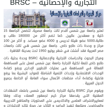
التجارية والإحصائية – BRSC
تعتبر جامعة عين شمس أقدم ثالث جامعة مصرية، تتضمن الجامعة 15
كلية و معهدين عاليين, كما تضم أكثر من 180000 طالب و
طالبة،5000 عضو هيئة تدريس و 4000 عضو مساعد. و أكثر من 100
مركز و وحدة ذات طابع خاص. جامعة عين شمس هي ثالث جامعات
مصر العربية فقد أنشئت في شهر يوليو 1950 تحت بمدينة القاهرة .
ومركز البحوث والدراسات التجارية والإحصائية BSRC وحدة بحثية ذات
طابع خاص تابعة لكلية التجارة جامعة عين شمس تعمل على المساهمة
الفعالة في المساهمة فى عمليات التطوير الإدارى ورفع كفاءة
الوحدات الاقتصادية وإحداث التنمية الشاملة للموارد البشرية بما يرفع
فاعلية وكفاءة أداء منظمات الأعمال سواء العامة أو الخاصة بجميع
الدول العربية .
ويقوم مركز BSRC بكلية التجارة جامعة عين شمس باعتماد الشهادات
المهنية التى يقدمها مركز كيم لجمهور العملاء وذلك وفقا
لمعاييرالاشراف العلمى والاكاديمى على المحتويات والمناهج التدريبية
والمحاضرين ومتابعة تنفيذ البرامج و التأكد من صحة نتائج الإختبارات و