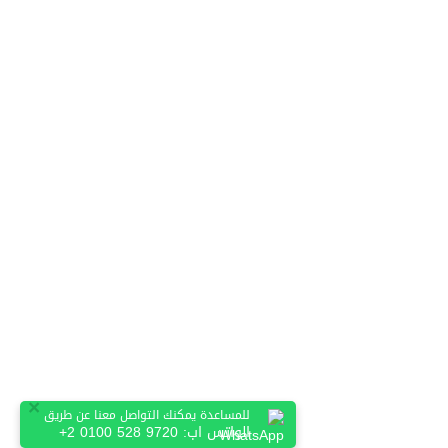
×
للمساعدة يمكنك التواصل معنا عن طريق
الواتس اب:
+2 0100 528 9720