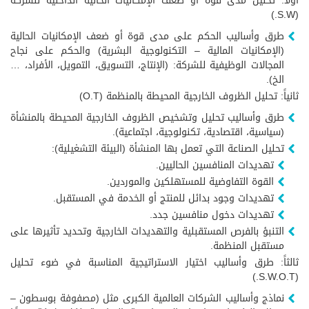
أولاً: تحليل مدى قوة أو ضعف الإمكانيات الحالية الداخلية للشركة
(S.W.)
طرق وأساليب الحكم على مدى قوة أو ضعف الإمكانيات الحالية
(الإمكانيات المالية – التكنولوجية البشرية) والحكم على نجاح
المجالات الوظيفية للشركة: (الإنتاج، التسويق، التمويل، الأفراد، …
الخ).
ثانياً: تحليل الظروف الخارجية المحيطة بالمنظمة (O.T)
طرق وأساليب تحليل وتشخيص الظروف الخارجية المحيطة بالمنشأة
(سياسية، اقتصادية، تكنولوجية، اجتماعية).
تحليل الصناعة التي تعمل بها المنشأة (البيئة التشغيلية):
تهديدات المنافسين الحاليين.
القوة التفاوضية للمستهلكين والموردين.
تهديدات وجود بدائل للمنتج أو الخدمة في المستقبل.
تهديدات دخول منافسين جدد.
التنبؤ بالفرص المستقبلية والتهديدات الخارجية وتحديد تأثيرها على
مستقبل المنظمة.
ثالثاً: طرق وأساليب اختيار الاستراتيجية المناسبة في ضوء تحليل
(S.W.O.T.)
نماذج وأساليب الشركات العالمية الكبرى مثل (مصفوفة بوسطون –