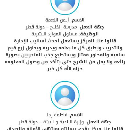
الاسم
: أيمن النعمة
جهة العمل
: مدرسة الخليج – دولة قطر
الوظيفة
: مسئول الموارد البشرية
قالوا عنا: المركز يستعمل أحدث أساليب الإدارة
والتدريب ويطبق كل ما يعلمه ويدربه ويحاول زرع قيم
سامية والمحاور ممتاز ويستطيع جذب المتدربين بصورة
رائعة ولا يمل من الشرح حتى يتأكد من وصول المعلومة
جزاه الله كل خير
الاسم
: فاطمة رجا
جهة العمل
: وزارة البلدية و البيئة – دولة قطر
قالوا عنا: مركز يؤدي رسالته بمنتهى الأمانة والصدق