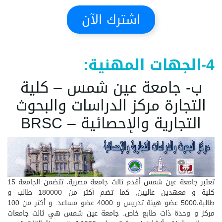
اشترك الآن
4-الجهات المهنية:
ب- جامعة عين شمس – كلية
التجارة مركز الدراسات والبحوث
التجارية والإحصائية – BRSC
تعتبر جامعة عين شمس أقدم ثالث جامعة مصرية، تتضمن الجامعة 15
كلية و معهدين عاليين, كما تضم أكثر من 180000 طالب و
طالبة،5000 عضو هيئة تدريس و 4000 عضو مساعد. و أكثر من 100
مركز و وحدة ذات طابع خاص. جامعة عين شمس هي ثالث جامعات