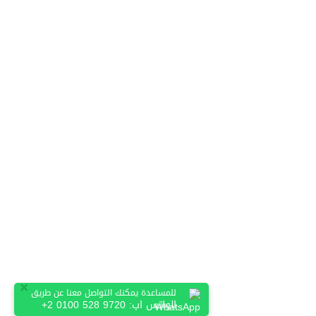
×
للمساعدة يمكنك التواصل معنا عن طريق
الواتس اب:
+2 0100 528 9720