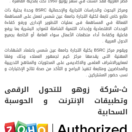
مصر العربية فقد أنشئت في شهر يوليو 1950 تحت بمدينة القاهرة .
ومركز البحوث والدراسات التجارية والإحصائية BSRC وحدة بحثية ذات
طابع خاص تابعة لكلية التجارة جامعة عين شمس تعمل على المساهمة
الفعالة في المساهمة فى عمليات التطوير الإدارى ورفع كفاءة
الوحدات الاقتصادية وإحداث التنمية الشاملة للموارد البشرية بما يرفع
فاعلية وكفاءة أداء منظمات الأعمال سواء العامة أو الخاصة بجميع
الدول العربية .
ويقوم مركز BSRC بكلية التجارة جامعة عين شمس باعتماد الشهادات
المهنية التى يقدمها مركز كيم لجمهور العملاء وذلك وفقا
لمعاييرالاشراف العلمى والاكاديمى على المحتويات والمناهج التدريبية
والمحاضرين ومتابعة تنفيذ البرامج و التأكد من صحة نتائج الإختبارات و
نسب حضور المشتركين .
ث-شركة زوهو للتحول الرقمى
وتطبيقات الإنترنت و الحوسبة
السحابية