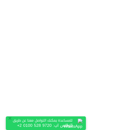
×
للمساعدة يمكنك التواصل معنا عن طريق
الواتس اب:
+2 0100 528 9720