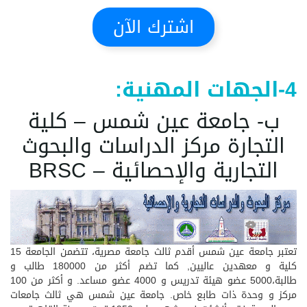
اشترك الآن
4-الجهات المهنية:
ب- جامعة عين شمس – كلية
التجارة مركز الدراسات والبحوث
التجارية والإحصائية – BRSC
تعتبر جامعة عين شمس أقدم ثالث جامعة مصرية، تتضمن الجامعة 15
كلية و معهدين عاليين, كما تضم أكثر من 180000 طالب و
طالبة،5000 عضو هيئة تدريس و 4000 عضو مساعد. و أكثر من 100
مركز و وحدة ذات طابع خاص. جامعة عين شمس هي ثالث جامعات