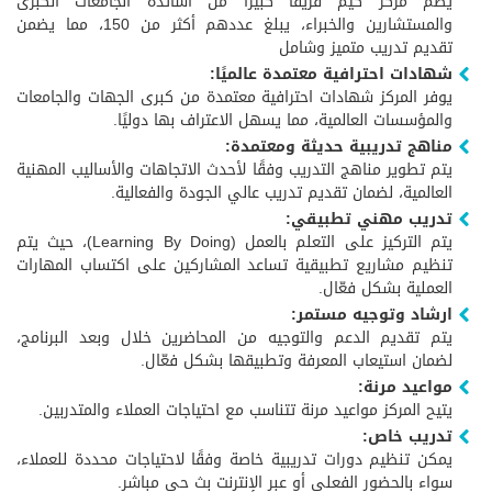
يضم مركز كيم فريقًا كبيرًا من أساتذة الجامعات الكبرى
والمستشارين والخبراء، يبلغ عددهم أكثر من 150، مما يضمن
تقديم تدريب متميز وشامل
شهادات احترافية معتمدة عالميًا:
يوفر المركز شهادات احترافية معتمدة من كبرى الجهات والجامعات
والمؤسسات العالمية، مما يسهل الاعتراف بها دوليًا.
مناهج تدريبية حديثة ومعتمدة:
يتم تطوير مناهج التدريب وفقًا لأحدث الاتجاهات والأساليب المهنية
العالمية، لضمان تقديم تدريب عالي الجودة والفعالية.
تدريب مهني تطبيقي:
يتم التركيز على التعلم بالعمل (Learning By Doing)، حيث يتم
تنظيم مشاريع تطبيقية تساعد المشاركين على اكتساب المهارات
العملية بشكل فعّال.
ارشاد وتوجيه مستمر:
يتم تقديم الدعم والتوجيه من المحاضرين خلال وبعد البرنامج،
لضمان استيعاب المعرفة وتطبيقها بشكل فعّال.
مواعيد مرنة:
يتيح المركز مواعيد مرنة تتناسب مع احتياجات العملاء والمتدربين.
تدريب خاص:
يمكن تنظيم دورات تدريبية خاصة وفقًا لاحتياجات محددة للعملاء،
سواء بالحضور الفعلي أو عبر الإنترنت بث حي مباشر.