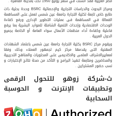
مصر العربية فقد أنشئت في شهر يوليو 1950 تحت بمدينة القاهرة .
ومركز البحوث والدراسات التجارية والإحصائية BSRC وحدة بحثية ذات
طابع خاص تابعة لكلية التجارة جامعة عين شمس تعمل على المساهمة
الفعالة في المساهمة فى عمليات التطوير الإدارى ورفع كفاءة
الوحدات الاقتصادية وإحداث التنمية الشاملة للموارد البشرية بما يرفع
فاعلية وكفاءة أداء منظمات الأعمال سواء العامة أو الخاصة بجميع
الدول العربية .
ويقوم مركز BSRC بكلية التجارة جامعة عين شمس باعتماد الشهادات
المهنية التى يقدمها مركز كيم لجمهور العملاء وذلك وفقا
لمعاييرالاشراف العلمى والاكاديمى على المحتويات والمناهج التدريبية
والمحاضرين ومتابعة تنفيذ البرامج و التأكد من صحة نتائج الإختبارات و
نسب حضور المشتركين .
ث-شركة زوهو للتحول الرقمى
وتطبيقات الإنترنت و الحوسبة
السحابية