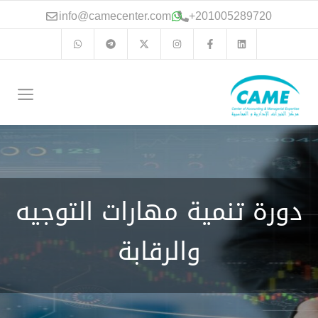
نتقل
info@camecenter.com
+
201005289720
لى
لمحتوى
الق
دورة تنمية مهارات التوجيه
والرقابة