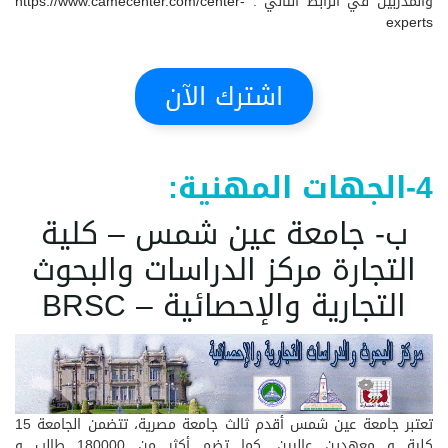
والمدربين في الرابط التالي :
https://www.camecenter.com/center-
experts
اشترك الآن
4-الجهات المهنية:
ب- جامعة عين شمس – كلية
التجارة مركز الدراسات والبحوث
التجارية والإحصائية – BRSC
تعتبر جامعة عين شمس أقدم ثالث جامعة مصرية، تتضمن الجامعة 15
كلية و معهدين عاليين, كما تضم أكثر من 180000 طالب و