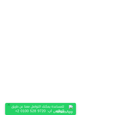
×
للمساعدة يمكنك التواصل معنا عن طريق
الواتس اب:
+2 0100 528 9720