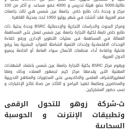
طالبة،5000 عضو هيئة تدريس و 4000 عضو مساعد. و أكثر من 100
مركز و وحدة ذات طابع خاص. جامعة عين شمس هي ثالث جامعات
مصر العربية فقد أنشئت في شهر يوليو 1950 تحت بمدينة القاهرة .
ومركز البحوث والدراسات التجارية والإحصائية BSRC وحدة بحثية ذات
طابع خاص تابعة لكلية التجارة جامعة عين شمس تعمل على المساهمة
الفعالة في المساهمة فى عمليات التطوير الإدارى ورفع كفاءة
الوحدات الاقتصادية وإحداث التنمية الشاملة للموارد البشرية بما يرفع
فاعلية وكفاءة أداء منظمات الأعمال سواء العامة أو الخاصة بجميع
الدول العربية .
ويقوم مركز BSRC بكلية التجارة جامعة عين شمس باعتماد الشهادات
المهنية التى يقدمها مركز كيم لجمهور العملاء وذلك وفقا
لمعاييرالاشراف العلمى والاكاديمى على المحتويات والمناهج التدريبية
والمحاضرين ومتابعة تنفيذ البرامج و التأكد من صحة نتائج الإختبارات و
نسب حضور المشتركين .
ث-شركة زوهو للتحول الرقمى
وتطبيقات الإنترنت و الحوسبة
السحابية