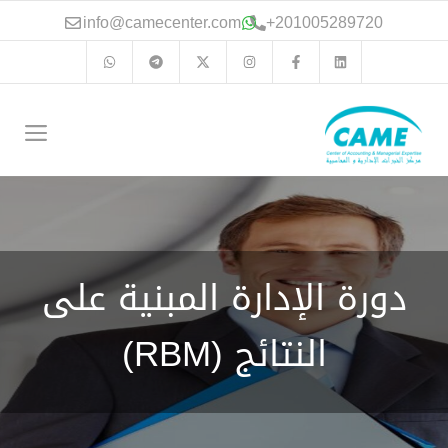
نتقل
info@camecenter.com
+
201005289720
لى
لمحتوى
الق
دورة الإدارة المبنية على
النتائج (RBM)