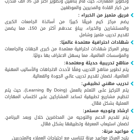
وتطوير المهارات، حيث قام بتأهيل وتطوير أكثر من 35 ألف متدرب
من كبار القادة والمديرين والموظفين
فريق متميز من الخبراء :
يضم مركز كيم فريقًا كبيرًا من أساتذة الجامعات الكبرى
والمستشارين والخبراء، يبلغ عددهم أكثر من 150، مما يضمن
تقديم تدريب متميز وشامل
شهادات احترافية معتمدة عالميًا:
يوفر المركز شهادات احترافية معتمدة من كبرى الجهات والجامعات
والمؤسسات العالمية، مما يسهل الاعتراف بها دوليًا.
مناهج تدريبية حديثة ومعتمدة:
يتم تطوير مناهج التدريب وفقًا لأحدث الاتجاهات والأساليب المهنية
العالمية، لضمان تقديم تدريب عالي الجودة والفعالية.
تدريب مهني تطبيقي:
يتم التركيز على التعلم بالعمل (Learning By Doing)، حيث يتم
تنظيم مشاريع تطبيقية تساعد المشاركين على اكتساب المهارات
العملية بشكل فعّال.
ارشاد وتوجيه مستمر:
يتم تقديم الدعم والتوجيه من المحاضرين خلال وبعد البرنامج،
لضمان استيعاب المعرفة وتطبيقها بشكل فعّال.
مواعيد مرنة:
يتيح المركز مواعيد مرنة تتناسب مع احتياجات العملاء والمتدربين.