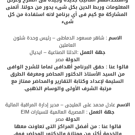
المعلومات وربط الدين بكل شىء يدور من حولنا. أتمنى
المشاركة مع كيم فى أي برنامج لانه استفادة من كل
شىء
الاسم
: شاهر مسعود الدماطى – رئيس وحدة شئون
العاملين
جهة العمل
:الدلتا الصناعية – ايديال
الدولة
مصر
قالوا عنا : حقق البرنامج أهدافى تماما للشرح الوافى
من السيد الأستاذ الدكتور المحاضر ومعرفة الطرق
السليمة لإعداد وكتابة التقارير والمحاضر ممتاز مع
مرتبة الشرف الأولى والوسام الذهبى.
الاسم
عادل محمد على المليجى – مدير إدارة المراقبة المالية
جهة العمل
: المصرية العالمية للسيارات EIM
الدولة
مصر
قالوا عنا : من أفضل المراكز التى تعاونت معها
والخدمة أكثر من ممتازة والدكتور المحاضر فوق