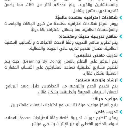
والمستشارين والخبراء، يبلغ عددهم أكثر من 150، مما يضمن
تقديم تدريب متميز وشامل
شهادات احترافية معتمدة عالميًا:
يوفر المركز شهادات احترافية معتمدة من كبرى الجهات والجامعات
والمؤسسات العالمية، مما يسهل الاعتراف بها دوليًا.
مناهج تدريبية حديثة ومعتمدة:
يتم تطوير مناهج التدريب وفقًا لأحدث الاتجاهات والأساليب المهنية
العالمية، لضمان تقديم تدريب عالي الجودة والفعالية.
تدريب مهني تطبيقي:
يتم التركيز على التعلم بالعمل (Learning By Doing)، حيث يتم
تنظيم مشاريع تطبيقية تساعد المشاركين على اكتساب المهارات
العملية بشكل فعّال.
ارشاد وتوجيه مستمر:
يتم تقديم الدعم والتوجيه من المحاضرين خلال وبعد البرنامج،
لضمان استيعاب المعرفة وتطبيقها بشكل فعّال.
مواعيد مرنة:
يتيح المركز مواعيد مرنة تتناسب مع احتياجات العملاء والمتدربين.
تدريب خاص:
يمكن تنظيم دورات تدريبية خاصة وفقًا لاحتياجات محددة للعملاء،
سواء بالحضور الفعلي أو عبر الإنترنت بث حي مباشر.