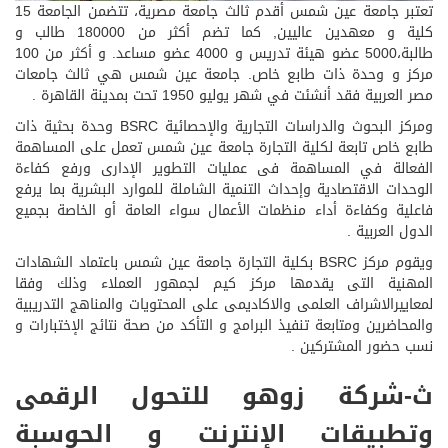
تعتبر جامعة عين شمس أقدم ثالث جامعة مصرية، تتضمن الجامعة 15
كلية و معهدين عاليين, كما تضم أكثر من 180000 طالب و
طالبة،5000 عضو هيئة تدريس و 4000 عضو مساعد. و أكثر من 100
مركز و وحدة ذات طابع خاص. جامعة عين شمس هي ثالث جامعات
مصر العربية فقد أنشئت في شهر يوليو 1950 تحت بمدينة القاهرة .
ومركز البحوث والدراسات التجارية والإحصائية BSRC وحدة بحثية ذات
طابع خاص تابعة لكلية التجارة جامعة عين شمس تعمل على المساهمة
الفعالة في المساهمة فى عمليات التطوير الإدارى ورفع كفاءة
الوحدات الاقتصادية وإحداث التنمية الشاملة للموارد البشرية بما يرفع
فاعلية وكفاءة أداء منظمات الأعمال سواء العامة أو الخاصة بجميع
الدول العربية .
ويقوم مركز BSRC بكلية التجارة جامعة عين شمس باعتماد الشهادات
المهنية التى يقدمها مركز كيم لجمهور العملاء وذلك وفقا
لمعاييرالاشراف العلمى والاكاديمى على المحتويات والمناهج التدريبية
والمحاضرين ومتابعة تنفيذ البرامج و التأكد من صحة نتائج الإختبارات و
نسب حضور المشتركين .
ث-شركة زوهو للتحول الرقمى
وتطبيقات الإنترنت و الحوسبة