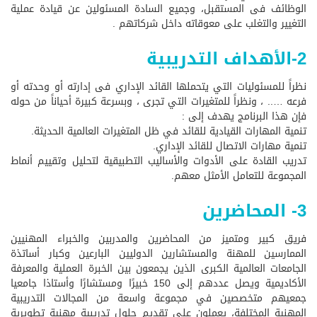
الوظائف فى المستقبل، وجميع السادة المسئولين عن قيادة عملية
التغيير والتغلب على معوقاته داخل شركاتهم .
2-الأهداف التدريبية
نظراً للمسئوليات التي يتحملها القائد الإداري فى إدارته أو وحدته أو
فرعه ….. ، ونظراً للمتغيرات التي تجرى ، وبسرعة كبيرة أحياناً من حوله
فإن هذا البرنامج يهدف إلى :
تنمية المهارات القيادية للقائد في ظل المتغيرات العالمية الحديثة.
تنمية مهارات الاتصال للقائد الإداري.
تدريب القادة على الأدوات والأساليب التطبيقية لتحليل وتقييم أنماط
المجموعة للتعامل الأمثل معهم.
3- المحاضرين
فريق كبير ومتميز من المحاضرين والمدربين والخبراء المهنيين
الممارسين للمهنة والمستشارين الدوليين البارعين وكبار أساتذة
الجامعات العالمية الكبرى الذين يجمعون بين الخبرة العملية والمعرفة
الأكاديمية ويصل عددهم إلى 150 خبيرًا ومستشارًا وأستاذا جامعيا
جمعيهم متخصصين في مجموعة واسعة من المجالات التدريبية
المهنية المختلفة، يعملون على تقديم حلول تدريبية مهنية تطويرية