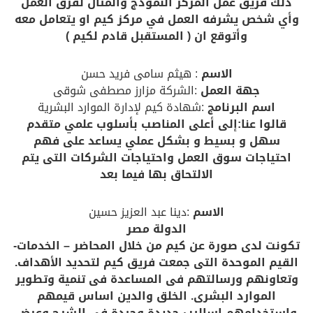
ذلك فريق عمل المركز النموذج والمثال لفرق العمل
وأي شخص يشرفه العمل في مركز كيم او يتعامل معه
وأتوقع ان ( المستقبل قادم لكيم )
الاسم
: هيثم سامى فريد حسن
جهة العمل
:الشركة مزارز مصطفى شوقى
اسم البرنامج
:شهادة كيم لإدارة الموارد البشرية
قالوا عنا:إلى أعلى المناصب بأسلوب علمي متقدم
سهل و بسيط و بشكل عملي يساعد على فهم
احتياجات سوق العمل واحتياجات الشركات التى يتم
الالتحاق بها فيما بعد
الاسم
:دينا عبد العزيز حسين
الدولة مصر
تكونت لدى صورة عن كيم من خلال المحاضر – الخدمات-
القيم الموحدة التى جمعت فريق كيم لتحديد الأهداف.
وتعاونهم ورسالتهم فى المساعدة فى تنمية وتطوير
الموارد البشرى. الخلق والدين اساس قيمهم
واستخدامهم اساليب جديدة وجيدة فى الشرح وعرض