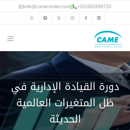
نتقل
info@camecenter.com
+
201005289720
لى
لمحتوى
الق
دورة القيادة الإدارية في
ظل المتغيرات العالمية
الحديثة