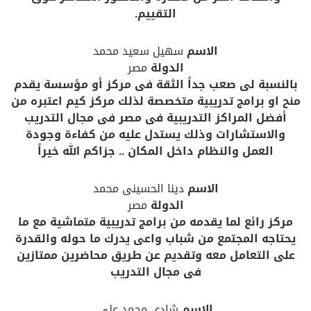
التقييم.
الاسم
سهيل سعيد محمد
الدولة
مصر
بالنسبة لى صعب جداً الثقة فى مركز أو مؤسسة يقدم
منح او برامج تدريبية متخصصة لذلك مركز كيم اعتبره من
أفضل المراكز التدريبية فى مصر فى مجال التدريب
والاستشارات وذلك يستدل عليه من كفاءة وجودة
العمل والنظام داخل المكان .. جزاكم الله خيراً
الاسم
دينا الحسينى محمد
الدولة
مصر
مركز رائع لما يقدمه من برامج تدريبية متماشية مع ما
يحتاجه المجتمع من شباب واعى يدرك ما حوله والقدرة
على التعامل معه وتقديم عن طريق محاضرين ممتازين
فى مجال التدريب
الاسم
شادى محمد على