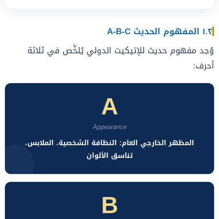
١.٢ المفهوم الحديث A-B-C
وُجد مفهوم حديث للإتيكيت الدولي يُلخَّص في ثلاثة
أحرف:
A
Appearance
المظهر الخارجي العام: النظافة الشخصية، الملابس،
تناسق الألوان
B