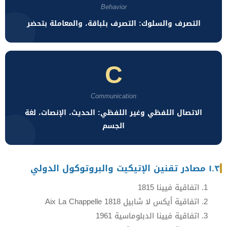
Behavior
التصرف والسلوك: التصرف بلباقة، والمعاملة بتحضر
C
Communication
الاتصال اللفظي وغير اللفظي: الحديث، الإنصات، لغة
الجسم
١.٣ مصادر تقنين الإتيكيت والبروتوكول الدولي
اتفاقية فيينا 1815
اتفاقية أيكس لا شابيل Aix La Chappelle 1818
اتفاقية فيينا الدبلوماسية 1961