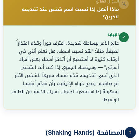
السؤال الشائع
🔍
ماذا أفعل إذا نسيت اسم شخص عند تقديمه
لآخرين؟
الإجابة
✓
عالج الأمر ببساطة شديدة. اعترف فوراً وقدّم اعتذاراً
لطيفاً. مثلاً: “لقد نسيت اسمك، هل تعلم أنني في
أوقات كثيرة لا أستطيع أن أتذكر أسماء بعض أفراد
أسرتي” — وسيضحك الجميع. إذا كنت أنت الشخص
الذي نُسي تقديمه، قدّم نفسك سريعاً للشخص الآخر
ثم صافحه. ينصح خبراء الإتيكيت بأن نقدّم أنفسنا
بسهولة إذا استشعرنا احتمال نسيان الاسم من الطرف
الوسيط.
المصافحة (Shaking Hands)
٦