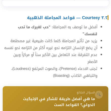
٣.٢ Courtesy — قواعد المجاملة الذهبية
أفضل ما توصف به المجاملة:
“حب لغيرك ما تحب
لنفسك”
يزيد من تأثير المجاملة كلما كانت طبيعية غير مصطنعة
أن يضع الإنسان التزامه نحو غيره أكثر من التزامه نحو نفسه
عدم التفرقة عند التعامل بين الأكبر سناً أو مركزاً وبين
الأصغر
تجنب الادعاء (Pretense)، والصوت المرتفع (Loudness)،
والتباهي الكاذب (Boasting)
السؤال الشائع
🔍
ما هي أفضل طريقة للشكر في الإتيكيت
الدولي؟ القواعد الست