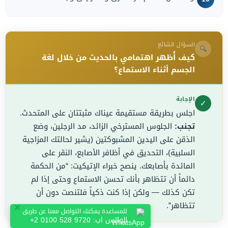
السؤال الشائع
🔍
كيف أُظهر اهتمامي بالحديث من خلال لغة
الجسم أثناء الاستماع؟
الإجابة
✓
اجلس بطريقة مستقيمة عيناك مثبتتان على المتحدث.
تجنب:
الجلوس المسترخي الزائد، مد الرجلين، وضع
الذقن على اليدين المشبوكتين (يشير لحالتك المزاجية
السلبية)، التحديق في أظافر الأصابع، النقر على
المائدة بأصابعك. ينصح خبراء الإتيكيت: “من الحكمة
دائماً أن تتظاهر بأنك تحسن الاستماع وحتى إذا لم
تكن كذلك — ولكن إذا كنت ذكياً فلتنصت دون أن
×
تتظاهر”.
للمساعدة يمكنك التواصل معنا عن طريق
الواتس اب:
+2 0100 528 9720