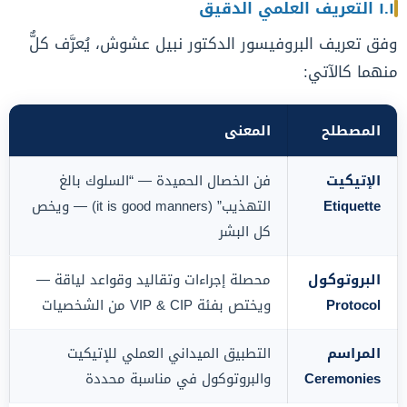
١.١ التعريف العلمي الدقيق
وفق تعريف البروفيسور الدكتور نبيل عشوش، يُعرَّف كلٌّ
منهما كالآتي:
المصطلح
المعنى
الإتيكيت
فن الخصال الحميدة — “السلوك بالغ
Etiquette
التهذيب” (it is good manners) — ويخص
كل البشر
البروتوكول
محصلة إجراءات وتقاليد وقواعد لياقة —
Protocol
ويختص بفئة VIP & CIP من الشخصيات
المراسم
التطبيق الميداني العملي للإتيكيت
Ceremonies
والبروتوكول في مناسبة محددة