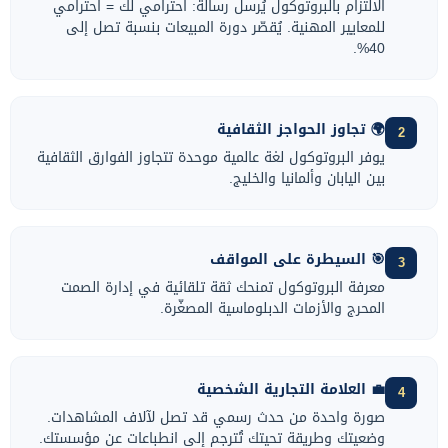
الالتزام بالبروتوكول يُرسل رسالة: احترامي لك = احترامي
للمعايير المهنية. يُقصّر دورة المبيعات بنسبة تصل إلى
40%.
🌍 تجاوز الحواجز الثقافية
2
يوفر البروتوكول لغة عالمية موحدة تتجاوز الفوارق الثقافية
بين اليابان وألمانيا والخليج.
🎯 السيطرة على المواقف
3
معرفة البروتوكول تمنحك ثقة تلقائية في إدارة الصمت
المحرج والأزمات الدبلوماسية المصغّرة.
💼 العلامة التجارية الشخصية
4
صورة واحدة من حدث رسمي قد تصل لآلاف المشاهدات.
وضعيتك وطريقة تحيتك تُترجم إلى انطباعات عن مؤسستك.