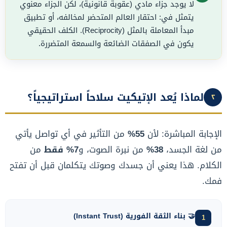
لا يوجد جزاء مادي (عقوبة قانونية)، لكن الجزاء معنوي
يتمثل في: احتقار العالم المتحضر لمخالفه، أو تطبيق
مبدأ المعاملة بالمثل (Reciprocity). الكلف الحقيقي
يكون في الصفقات الضائعة والسمعة المتضررة.
لماذا يُعد الإتيكيت سلاحاً استراتيجياً؟
٢
الإجابة المباشرة: لأن
55%
من التأثير في أي تواصل يأتي
من لغة الجسد،
38%
من نبرة الصوت، و
7% فقط
من
الكلام. هذا يعني أن جسدك وصوتك يتكلمان قبل أن تفتح
فمك.
🤝 بناء الثقة الفورية (Instant Trust)
1