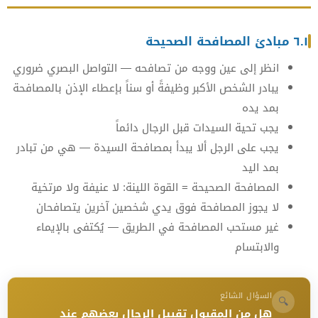
٦.١ مبادئ المصافحة الصحيحة
انظر إلى عين ووجه من تصافحه — التواصل البصري ضروري
يبادر الشخص الأكبر وظيفةً أو سناً بإعطاء الإذن بالمصافحة
بمد يده
يجب تحية السيدات قبل الرجال دائماً
يجب على الرجل ألا يبدأ بمصافحة السيدة — هي من تبادر
بمد اليد
المصافحة الصحيحة = القوة اللينة: لا عنيفة ولا مرتخية
لا يجوز المصافحة فوق يدي شخصين آخرين يتصافحان
غير مستحب المصافحة في الطريق — يُكتفى بالإيماء
والابتسام
السؤال الشائع
🔍
هل من المقبول تقبيل الرجال بعضهم عند