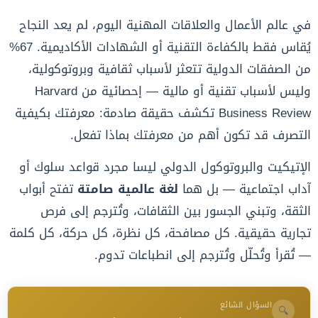
في عالم الأعمال والعلاقات المهنية اليوم، لم يعد النجاح
يُقاس فقط بالكفاءة التقنية أو الشهادات الأكاديمية. 67%
من الصفقات الدولية تتعثر لأسباب ثقافية وبروتوكولية،
وليس لأسباب تقنية أو مالية — إحصائية من Harvard
Business Review تكشف حقيقة صادمة: معرفتك بكيفية
التصرف قد تكون أهم من معرفتك بماذا تفعل.
الإتيكيت والبروتوكول الدولي ليسا مجرد قواعد سلوك أو
آداب اجتماعية — بل هما
لغة عالمية صامتة
تفتح أبواب
الثقة، وتبني الجسور بين الثقافات، وتُترجم إلى فرص
تجارية حقيقية. كل مصافحة، كل نظرة، كل حركة، كل كلمة
— تُقرأ وتُحلّل وتُترجم إلى انطباعات تدوم.
السؤال الشائع
🔍