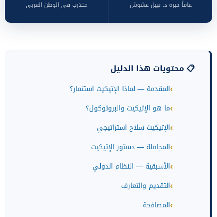
عاماً خبرة د. نبيل عشوش
متدرب في الوطن العربي
📋 محتويات هذا الدليل
المقدمة — لماذا الإتيكيت استثمار؟
ما هو الإتيكيت والبروتوكول؟
الإتيكيت سلاح استراتيجي
المجاملة — دستور الإتيكيت
الأسبقية — النظام الدولي
التقديم والتعارف
المصافحة