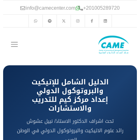
انتقل
info@camecenter.com
+
201005289720
إلى
المحتوى
القا
الدليل الشامل للإتيكيت
والبروتوكول الدولي
إعداد مركز كيم للتدريب
والاستشارات
تحت اشراف الدكتور الاستاذ/ نبيل عشوش
رائد علوم الاتيكيت والبروتوكول الدولي في الوطن
العربي