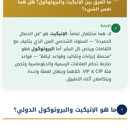
ما الفرق بين الإتيكيت والبروتوكول؟ هل هما
نفس الشيء؟
الإجابة
✓
لا، هما مختلفان تماماً.
الإتيكيت
هو “فن الخصال
الحميدة” — السلوك الشخصي المرن الذي يتكيف مع
الثقافات ويخص كل البشر. أما
البروتوكول
فهو
“محصلة إجراءات وتقاليد وقواعد لياقة” — قواعد
صارمة تحكم العلاقات الرسمية والدبلوماسية وتخص
فئة VIP & CIP. كلاهما وجهان لعملة واحدة
ويتكاملان أثناء التطبيق.
ما هو الإتيكيت والبروتوكول الدولي؟
١