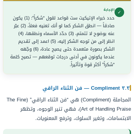
الإجابة
✓
حدد خبراء الإتيكيت ست قواعد لقول “شكراً”: (1) يكون
صادقاً — انطق الشكر كما لو أنك تعنيه فعلاً، (2) عبّر
عنه بوضوح لا تتمتم، (3) حدّد الأسماء ونطقها، (4)
انظر إلى من توجه الشكر إليه، (5) اعمد إلى تقديم
الشكر بصورة متعمدة حتى يصبح عادة، (6) وجّهه
عندما يكونون في أدنى درجات توقعهم — تصبح كلمة
“شكراً” أكثر قوة وتأثيراً.
٣.٣ Compliment — فن الثناء الراقي
المجاملة (Compliment) هي “فن الثناء الراقي” (The Fine
Art of Handling Praise)، فهي تنير الوجوه، وتظهر
الابتسامات، وتغير السلوك، وترفع المعنويات.