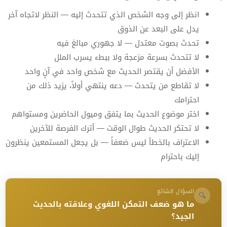
انظر إلى وجه الشخص الذي تتحدث إليه — النظر لاتجاه آخر
يدل على البعد عن الذوق
تحدث بصوت معتدل — لا جهوري مبالغ فيه
لا تتحدث بسرعة مزعجة ولا ببطء يسرب الملل
الأفضل أن يقتصر الحديث مع شخص واحد في آنٍ واحد
لا تقاطع من يتحدث — دعه ينتهي أولاً، يزيد ذلك من
احترامك
اختر موضوع الحديث بما يتفق وميول الحاضرين ومستواهم
لا تحتكر الحديث طوال الوقت — أترك الفرصة للآخرين
الاعتراف بالخطأ ليس ضعفاً — بل يجعل المستمعين ينظرون
إليك باحترام
السؤال الشائع
🔍
ما هو ضعف التمكن اللغوي وعلاقته بالحديث
الجيد؟